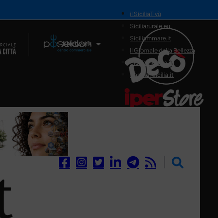
il SiciliaTivù
Siciliarurale.eu
Siciliammare.it
Il Network
Il Giornale della Bellezza
Siciliamedica.it
Sanitainsicilia.it