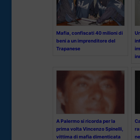
Mafia, confiscati 40 milioni di
Un
beni a un imprenditore del
in
Trapanese
im
in
A Palermo si ricorda per la
Ca
prima volta Vincenzo Spinelli,
ra
vittima di mafia dimenticata
ne