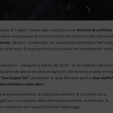
nciale di Trapani, hanno dato esecuzione al
decreto di confisca
,
valore complessivo di circa 4 milioni nei confronti dell’imprendi
rania
, 58 anni, condannato per estorsione nell’ambito dell’inda
o all’arresto di esponenti di primo piano del mandamento mafi
il sequestro – eseguito a marzo del 2016 – di un ingente patrimon
da aziende attive nel settore agricolo, del turismo e delle energ
 “Geo Expert Srl”
, attraverso le quali Murania gestiva
due oleific
eo dell’olio e delle olive”.
li avevano permesso di acquisire elementi di riscontro circa
iegati per la creazione delle attività economiche, nonchè per la
n violazione dei requisiti previsti dalla legge.