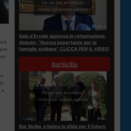
Fai clic per accettare i
cookie per questo servizio
Sala d’Ercole approva la rottamazione,
tore
Abbate: “Norma importante per le
famiglie siciliane” CLICCA PER IL VIDEO
gine
oso
BarSicilia
io
ie
i
a
Fai clic per accettare i
cookie per questo servizio
Bar Sicilia, a Ispica la sfida per il futuro