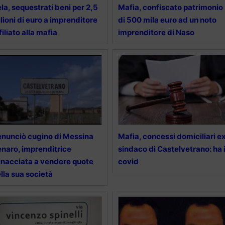
la, sequestrati beni per 2,5
Mafia, confiscato patrimonio
lioni di euro a imprenditore
di 500 mila euro ad un noto
filiato alla mafia
imprenditore di Naso
nunciò cugino di Messina
Mafia, concessi domiciliari e
naro, imprenditrice
sindaco di Castelvetrano: ha i
nacciata a vendere quote
covid
lla sua società