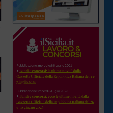
,
Pubblicazione: mercoledì 8 Luglio 2026
Bandi e concorsi: le ultime novità dalla
Gazzetta Ufficiale della Repubblica Italiana del 3 e
7 luglio 2026
Pubblicazione: venerdì 3 Luglio 2026
Bandi e concorsi: ecco le ultime novità dalla
Gazzetta Ufficiale della Repubblica Italiana del 26
e 30 giugno 2026