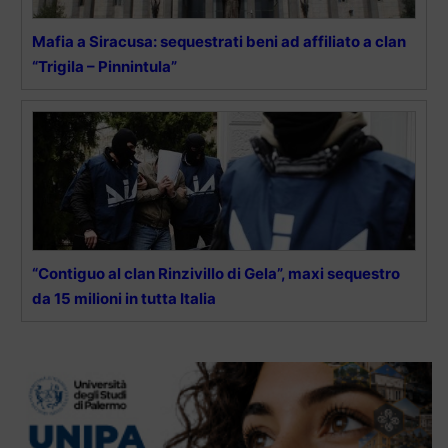
Mafia a Siracusa: sequestrati beni ad affiliato a clan
“Trigila – Pinnintula”
“Contiguo al clan Rinzivillo di Gela”, maxi sequestro
da 15 milioni in tutta Italia