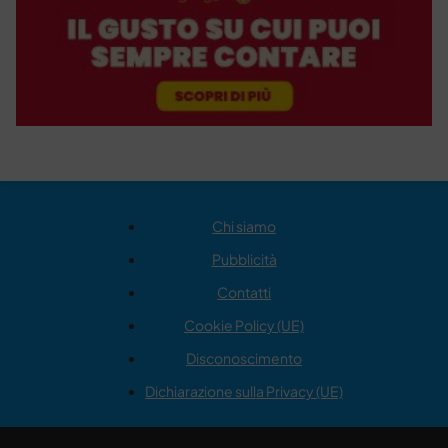
Chi siamo
Pubblicità
Contatti
Cookie Policy (UE)
Disconoscimento
Dichiarazione sulla Privacy (UE)