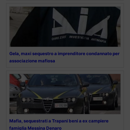
Gela, maxi sequestro a imprenditore condannato per
associazione mafiosa
Mafia, sequestrati a Trapani beni a ex campiere
famiglia Messina Denaro