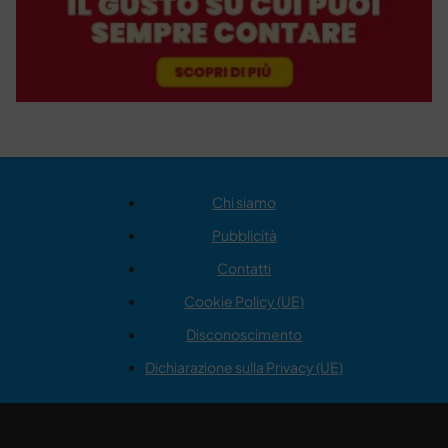
Chi siamo
Pubblicità
Contatti
Cookie Policy (UE)
Disconoscimento
Dichiarazione sulla Privacy (UE)