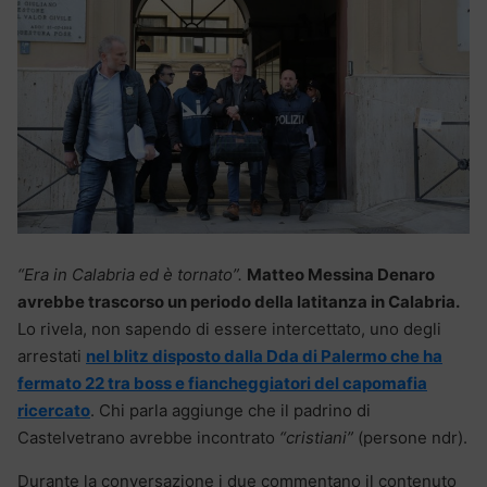
“Era in Calabria ed è tornato”.
Matteo Messina Denaro
avrebbe trascorso un periodo della latitanza in Calabria.
Lo rivela, non sapendo di essere intercettato, uno degli
arrestati
nel blitz disposto dalla Dda di Palermo che ha
fermato 22 tra boss e fiancheggiatori del capomafia
ricercato
. Chi parla aggiunge che il padrino di
Castelvetrano avrebbe incontrato
“cristiani”
(persone ndr).
Durante la conversazione i due commentano il contenuto