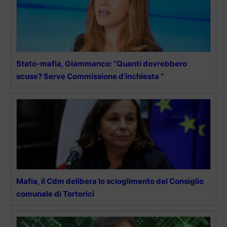
Stato-mafia, Giammanco: “Quanti dovrebbero
scuse? Serve Commissione d’inchiesta “
Mafia, il Cdm delibera lo scioglimento del Consiglio
comunale di Tortorici