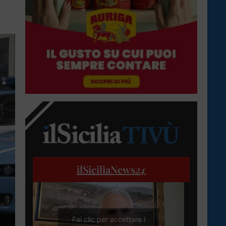
ilSiciliaNews
24
Fai clic per accettare i