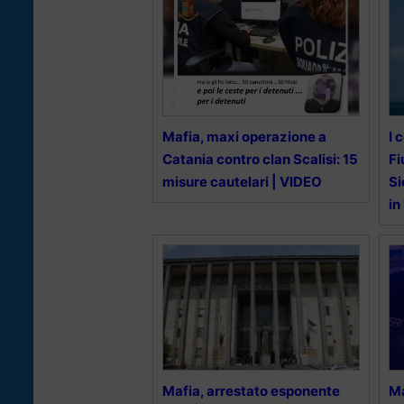
Mafia, maxi operazione a
I 
Catania contro clan Scalisi: 15
Fi
misure cautelari | VIDEO
Si
in
Mafia, arrestato esponente
Ma