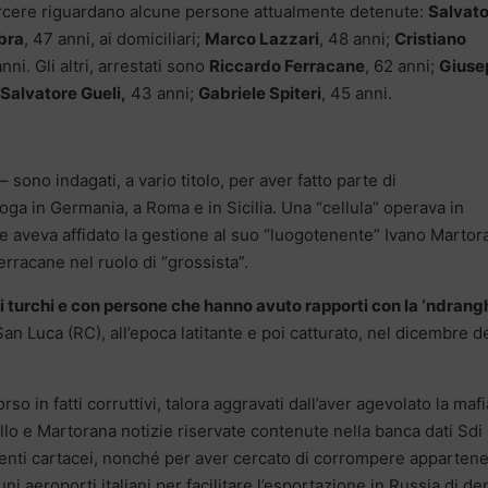
arcere riguardano alcune persone attualmente detenute:
Salvat
bra
, 47 anni, ai domiciliari;
Marco Lazzari
, 48 anni;
Cristiano
anni. Gli altri, arrestati sono
Riccardo Ferracane
, 62 anni;
Giuse
Salvatore Gueli,
43 anni;
Gabriele Spiteri
, 45 anni.
 sono indagati, a vario titolo, per aver fatto parte di
oga in Germania, a Roma e in Sicilia. Una “cellula” operava in
ne aveva affidato la gestione al suo “luogotenente” Ivano Martor
Ferracane nel ruolo di “grossista”.
i turchi e con persone che hanno avuto rapporti con la ‘ndrang
 San Luca (RC), all’epoca latitante e poi catturato, nel dicembre d
o in fatti corruttivi, talora aggravati dall’aver agevolato la mafi
llo e Martorana notizie riservate contenute nella banca dati Sdi
menti cartacei, nonché per aver cercato di corrompere appartene
uni aeroporti italiani per facilitare l’esportazione in Russia di d