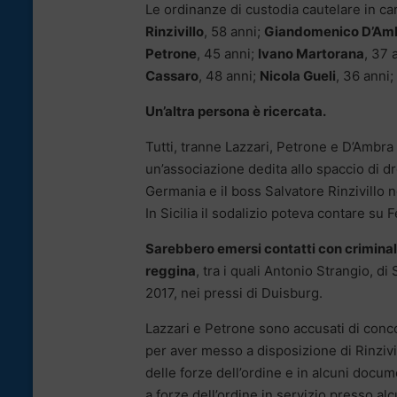
Le ordinanze di custodia cautelare in c
Rinzivillo
, 58 anni;
Giandomenico D’Am
Petrone
, 45 anni;
Ivano Martorana
, 37 
Cassaro
, 48 anni;
Nicola Gueli
, 36 anni;
Un’altra persona è ricercata.
Tutti, tranne Lazzari, Petrone e D’Ambra –
un’associazione dedita allo spaccio di dr
Germania e il boss Salvatore Rinzivillo 
In Sicilia il sodalizio poteva contare su 
Sarebbero emersi contatti con criminal
reggina
, tra i quali Antonio Strangio, di
2017, nei pressi di Duisburg.
Lazzari e Petrone sono accusati di concors
per aver messo a disposizione di Rinzivi
delle forze dell’ordine e in alcuni docu
a forze dell’ordine in servizio presso alc