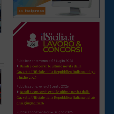
Pubblicazione: mercoledì 8 Luglio 2026
Bandi e concorsi: le ultime novità dalla
Gazzetta Ufficiale della Repubblica Italiana del 3 e
7 luglio 2026
Pubblicazione: venerdì 3 Luglio 2026
Bandi e concorsi: ecco le ultime novità dalla
Gazzetta Ufficiale della Repubblica Italiana del 26
e 30 giugno 2026
Pubblicazione: venerdì 26 Giugno 2026