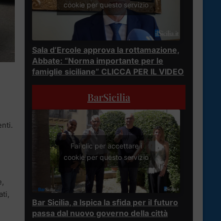
cookie per questo servizio
Sala d’Ercole approva la rottamazione,
Abbate: “Norma importante per le
famiglie siciliane” CLICCA PER IL VIDEO
BarSicilia
nti.
Fai clic per accettare i
cookie per questo servizio
e,
ti,
Bar Sicilia, a Ispica la sfida per il futuro
passa dal nuovo governo della città