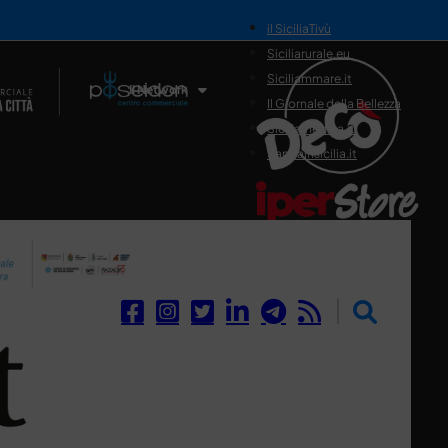
il SiciliaTivù
Siciliarurale.eu
Siciliammare.it
Il Network
Il Giornale della Bellezza
Siciliamedica.it
Sanitainsicilia.it