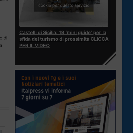
cookie per questo servizio
Castelli di Sicilia: 19 ‘mini guide’ per la
o di
sfida del turismo di prossimità CLICCA
a
PER IL VIDEO