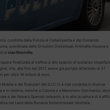
ania, condotta dalla Polizia di Caltanissetta e dal Comando
oma, coordinata dalle Direzioni Distrettuali Antimafia nissena e
ti al
clan Rinzivillo
.
uere finalizzata al traffico e allo spaccio di sostanze stupeface
agine, che, alla fine del 2017, aveva già portato all’arresto di 37
 per oltre 18 milioni di euro.
 Mobile e dei finanzieri del G.I.C.O. è stat condotta in diverse
ania e in Umbria, nonché a Colonia e a Mannheim (Germania), dov
le e dei Reparti Speciali tedeschi, è in atto la cattura di 4 affilia
ativa nel Land della Renania Settentrionale-Vestfalia.