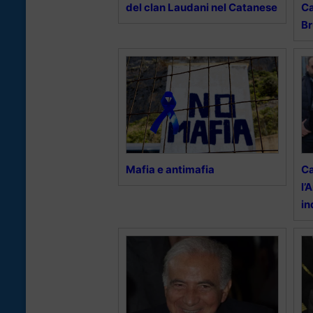
del clan Laudani nel Catanese
Ca
Br
Mafia e antimafia
Ca
l’
in