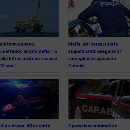
conti non tornano.
Mafia, atti persecutori e
umefreddo all’Antimafia: “In
stupefacenti: eseguite 27
cilia 52 miliardi non riscossi
sorveglianze speciali a
 10 anni”
Catania
fia e droga, 46 arresti a
Operazione antimafia a