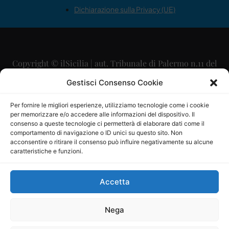
Dichiarazione sulla Privacy (UE)
Copyright © ilSicilia | aut. Tribunale di Palermo n.11 del
29/09/2015
Gestisci Consenso Cookie
Editore: Mercurio Comunicazione Soc. Coop. A.R.L.
Per fornire le migliori esperienze, utilizziamo tecnologie come i cookie
per memorizzare e/o accedere alle informazioni del dispositivo. Il
Direttore Editoriale: Maurizio Scaglione
consenso a queste tecnologie ci permetterà di elaborare dati come il
comportamento di navigazione o ID unici su questo sito. Non
Direttore Responsabile: Maria Calabrese
acconsentire o ritirare il consenso può influire negativamente su alcune
caratteristiche e funzioni.
p.zza Sant’Oliva, 9 – 90141 – Palermo – 091335557
P.IVA: 06334930820
Accetta
Mercurio Comunicazione Società Cooperativa a r.l. è
iscritta al Registro degli Operatori di Comunicazione al
Nega
numero 26988