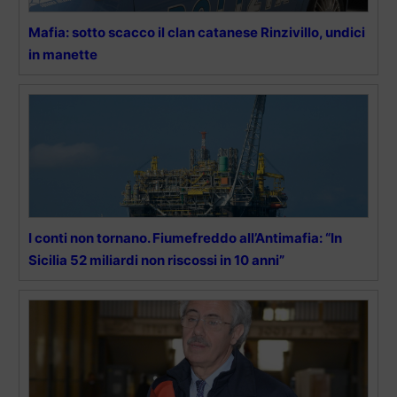
Mafia: sotto scacco il clan catanese Rinzivillo, undici
in manette
I conti non tornano. Fiumefreddo all’Antimafia: “In
Sicilia 52 miliardi non riscossi in 10 anni”