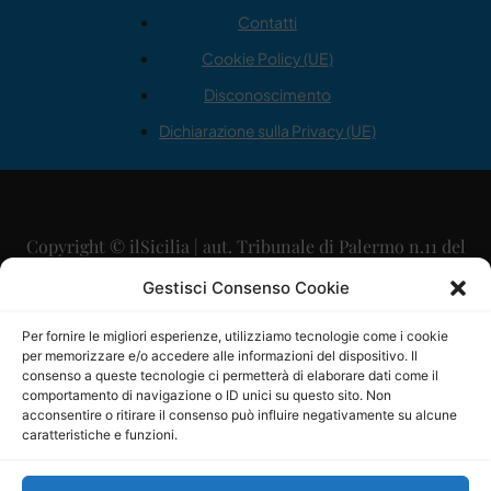
Contatti
Cookie Policy (UE)
Disconoscimento
Dichiarazione sulla Privacy (UE)
Copyright © ilSicilia | aut. Tribunale di Palermo n.11 del
29/09/2015
Gestisci Consenso Cookie
Editore: Mercurio Comunicazione Soc. Coop. A.R.L.
Per fornire le migliori esperienze, utilizziamo tecnologie come i cookie
per memorizzare e/o accedere alle informazioni del dispositivo. Il
Direttore Editoriale: Maurizio Scaglione
consenso a queste tecnologie ci permetterà di elaborare dati come il
comportamento di navigazione o ID unici su questo sito. Non
Direttore Responsabile: Maria Calabrese
acconsentire o ritirare il consenso può influire negativamente su alcune
caratteristiche e funzioni.
p.zza Sant’Oliva, 9 – 90141 – Palermo – 091335557