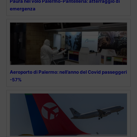
Paura nel volo Palermo-Pantelleria: atterraggio di
emergenza
Aeroporto di Palermo: nell’anno del Covid passeggeri
-57%