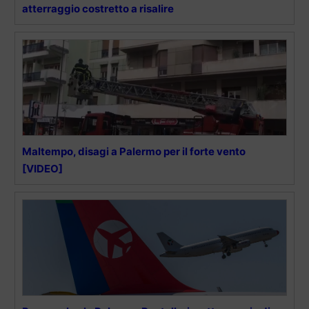
atterraggio costretto a risalire
Maltempo, disagi a Palermo per il forte vento
[VIDEO]