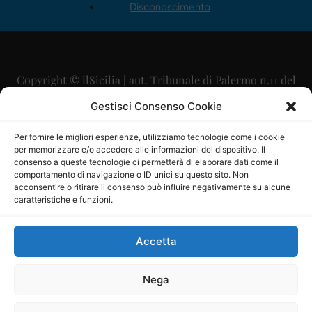
Disconoscimento
Copyright © ilSicilia | aut. Tribunale di Palermo n.11 del
29/09/2015
Gestisci Consenso Cookie
Editore: Mercurio Comunicazione Soc. Coop. A.R.L.
Per fornire le migliori esperienze, utilizziamo tecnologie come i cookie
per memorizzare e/o accedere alle informazioni del dispositivo. Il
Direttore Editoriale: Maurizio Scaglione
consenso a queste tecnologie ci permetterà di elaborare dati come il
comportamento di navigazione o ID unici su questo sito. Non
Direttore Responsabile: Maria Calabrese
acconsentire o ritirare il consenso può influire negativamente su alcune
caratteristiche e funzioni.
p.zza Sant’Oliva, 9 – 90141 – Palermo – 091335557
P.IVA: 06334930820
Accetta
Mercurio Comunicazione Società Cooperativa a r.l. è
iscritta al Registro degli Operatori di Comunicazione al
Nega
numero 26988