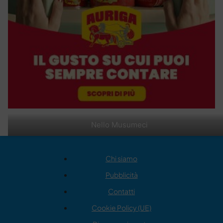
Nello Musumeci
Chi siamo
Pubblicità
Contatti
Cookie Policy (UE)