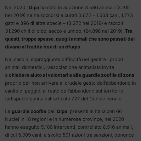
Nel 2020 l’
Oipa
ha dato in adozione 3.586 animali (3.105
nel 2019) ne ha soccorsi e curati 3.672 – 1.503 cani, 1.773
gatti e 396 di altre specie – (3.272 nel 2019) e raccolti
31.290 chili di cibo, secco e umido, (24.098 nel 2019).
Tra
questi, troppo spesso, quegli animali che sono passati dal
divano al freddo box di un rifugio
.
Nel caso di sopraggiunte difficoltà nel gestire i propri
animali domestici, l’associazione animalista invita
a
chiedere aiuto ai volontari e alle guardie zoofile di zona
,
proprio per non arrivare al crudele gesto dell’abbandono in
canile o, peggio, al reato dell’abbandono sul territorio,
fattispecie punita dall’articolo 727 del Codice penale.
Le
guardie zoofile
dell’
Oipa
, presenti in Italia con 66
Nuclei in 18 regioni e in numerose province, nel 2020
hanno eseguito 5.106 interventi, controllato 8.516 animali,
di cui 5.909 cani, e svolto 501 azioni tra sanzioni, denunce