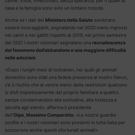
canile: triste, invecchiato, senza speranza, per il quale la
casa e la famiglia sono solo un lontano ricordo.
Anche se i dati del
Ministero della Salute
sembrano
essere incoraggianti, segnalando nel 2020 meno ingressi
nei canili e nei gattili rispetto al 2019, nel primo semestre
del 2021 i nostri volontari segnalano una
recrudescenza
del fenomeno dell’abbandono e una maggiore difficoltà
nelle adozioni
.
«Dopo i lunghi mesi di lockdown, nei quali gli animali
domestici sono stati una fedele presenza al nostro fianco,
c’è il rischio che al venire meno delle restrizioni qualcuno
si disfi impietosamente del proprio familiare a quattro
zampe condannandolo alla solitudine, alla tristezza e
talvolta agli stenti», afferma il presidente
dell’
Oipa
,
Massimo Comparotto
. «Le nostre guardie
zoofile e i nostri volontari sono presenti in tutta Italia per
soccorrere anche questi sfortunati animali».