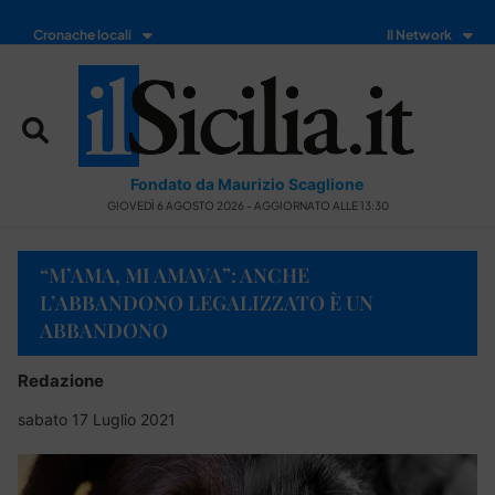
Cronache locali
Il Network
Fondato da Maurizio Scaglione
GIOVEDÌ 6 AGOSTO 2026 - AGGIORNATO ALLE 13:30
“M’AMA, MI AMAVA”: ANCHE
L’ABBANDONO LEGALIZZATO È UN
ABBANDONO
Redazione
sabato 17 Luglio 2021