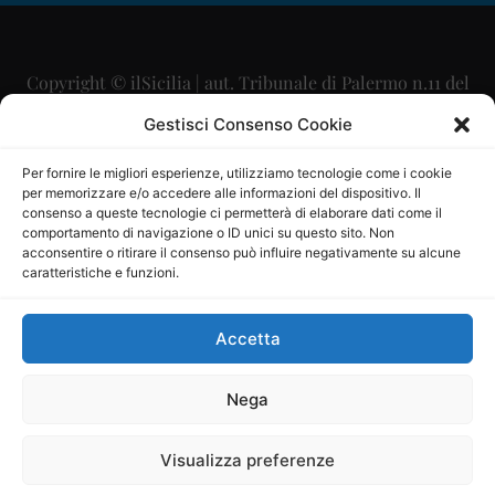
Copyright © ilSicilia | aut. Tribunale di Palermo n.11 del
29/09/2015
Gestisci Consenso Cookie
Editore: Mercurio Comunicazione Soc. Coop. A.R.L.
Per fornire le migliori esperienze, utilizziamo tecnologie come i cookie
per memorizzare e/o accedere alle informazioni del dispositivo. Il
Direttore Editoriale: Maurizio Scaglione
consenso a queste tecnologie ci permetterà di elaborare dati come il
comportamento di navigazione o ID unici su questo sito. Non
Direttore Responsabile: Maria Calabrese
acconsentire o ritirare il consenso può influire negativamente su alcune
caratteristiche e funzioni.
p.zza Sant’Oliva, 9 – 90141 – Palermo – 091335557
P.IVA: 06334930820
Accetta
Mercurio Comunicazione Società Cooperativa a r.l. è
iscritta al Registro degli Operatori di Comunicazione al
Nega
numero 26988
Visualizza preferenze
Sito gestito da
La Digitale srl
–
info@ladigitale.it