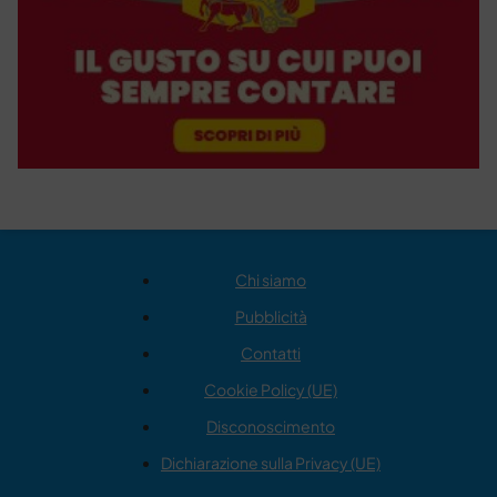
Chi siamo
Pubblicità
Contatti
Cookie Policy (UE)
Disconoscimento
Dichiarazione sulla Privacy (UE)