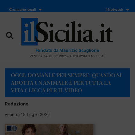
Cronache locali
Il Network
Fondato da Maurizio Scaglione
VENERDÌ 7 AGOSTO 2026 - AGGIORNATO ALLE 18:01
OGGI, DOMANI E PER SEMPRE: QUANDO SI
ADOTTA UN ANIMALE È PER TUTTA LA
VITA CLICCA PER IL VIDEO
Redazione
venerdì 15 Luglio 2022