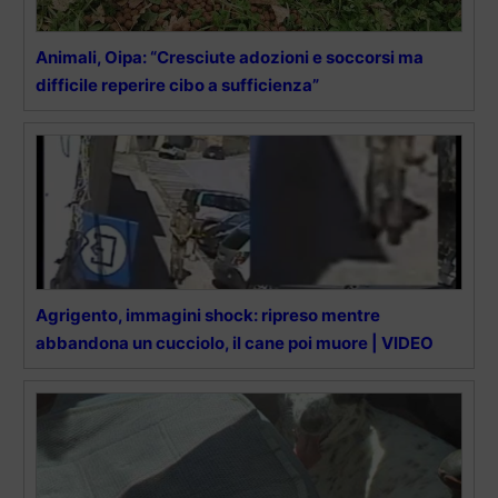
Animali, Oipa: “Cresciute adozioni e soccorsi ma
difficile reperire cibo a sufficienza”
Agrigento, immagini shock: ripreso mentre
abbandona un cucciolo, il cane poi muore | VIDEO