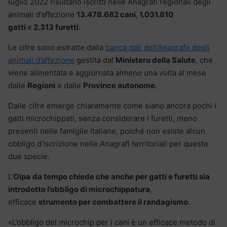
luglio 2022 risultano iscritti nelle Anagrafi regionali degli
animali d’affezione
13.478.682 cani
,
1.031.810
gatti
e
2.313 furetti
.
Le cifre sono estratte dalla
banca dati dell’Anagrafe degli
animali d’affezione
gestita dal
Ministero della Salute
, che
viene alimentata e aggiornata almeno una volta al mese
dalle
Regioni
e dalle
Province autonome
.
Dalle cifre emerge chiaramente come siano ancora pochi i
gatti microchippati, senza considerare i furetti, meno
presenti nelle famiglie italiane, poiché non esiste alcun
obbligo d’iscrizione nelle Anagrafi territoriali per queste
due specie.
L’
Oipa
da tempo chiede che anche per gatti e furetti sia
introdotto l’obbligo di microchippatura
,
efficace
strumento per combattere il randagismo
.
«L’obbligo del microchip per i cani è un efficace metodo di