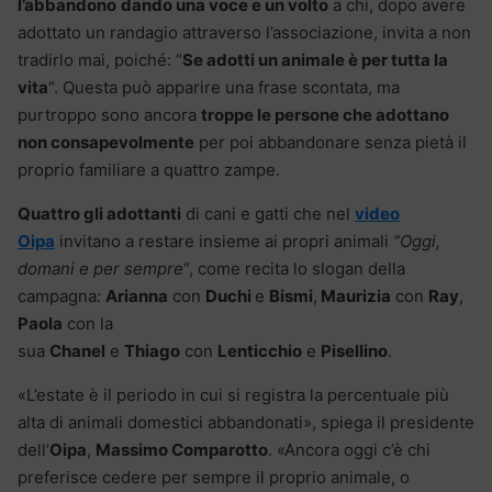
l’abbandono
dando una voce e un volto
a chi, dopo avere
adottato un randagio attraverso l’associazione, invita a non
tradirlo mai, poiché: “
Se adotti un animale è per tutta la
vita
“. Questa può apparire una frase scontata, ma
purtroppo sono ancora
troppe le persone che adottano
non consapevolmente
per poi abbandonare senza pietà il
proprio familiare a quattro zampe.
Quattro gli adottanti
di cani e gatti che nel
video
Oipa
invitano a restare insieme ai propri animali
“Oggi,
domani e per sempre
“, come recita lo slogan della
campagna
:
Arianna
con
Duchi
e
Bismi
,
Maurizia
con
Ray
,
Paola
con la
sua
Chanel
e
Thiago
con
Lenticchio
e
Pisellino
.
«L’estate è il periodo in cui si registra la percentuale più
alta di animali domestici abbandonati», spiega il presidente
dell’
Oipa
,
Massimo Comparotto
. «Ancora oggi c’è chi
preferisce cedere per sempre il proprio animale, o