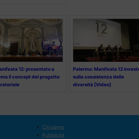
nifesta 12: presentato a
Palermo: Manifesta 12 invest
ma il concept del progetto
sulla coesistenza delle
ratoriale
diversità [Video]
Chi siamo
Pubblicità