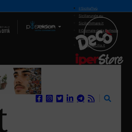
il SiciliaTivù
Siciliarurale.eu
Siciliammare.it
Il Network
Il Giornale della Bellezza
Siciliamedica.it
Sanitainsicilia.it