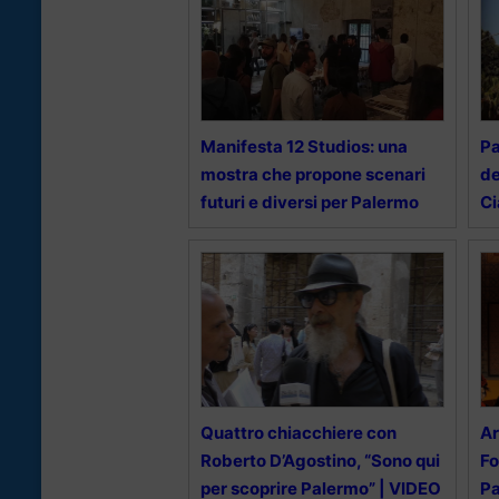
Manifesta 12 Studios: una
Pa
mostra che propone scenari
de
futuri e diversi per Palermo
Ci
Quattro chiacchiere con
Ar
Roberto D’Agostino, “Sono qui
Fo
per scoprire Palermo” | VIDEO
P