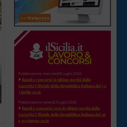
Pubblicazione: mercoledì 8 Luglio 2026
Bandi e concorsi: le ultime novità dalla
Gazzetta Ufficiale della Repubblica Italiana del 3 e
7 luglio 2026
Pubblicazione: venerdì 3 Luglio 2026
Bandi e concorsi: ecco le ultime novità dalla
Gazzetta Ufficiale della Repubblica Italiana del 26
e 30 giugno 2026