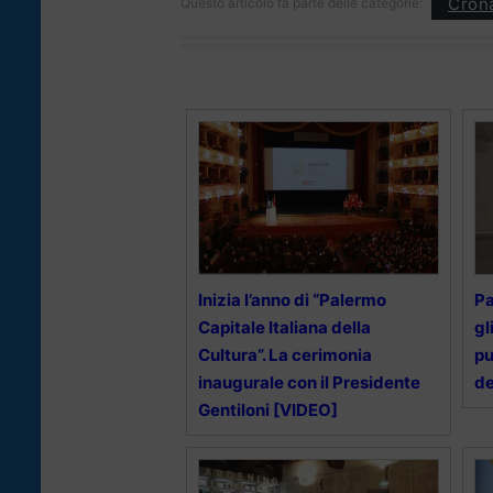
Cron
Questo articolo fa parte delle categorie:
Inizia l’anno di “Palermo
Pa
Capitale Italiana della
gl
Cultura”. La cerimonia
pu
inaugurale con il Presidente
de
Gentiloni [VIDEO]