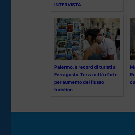
INTERVISTA
Palermo, è record di turisti a
Ma
Ferragosto. Terza città d’arte
Ro
per aumento del flusso
cu
turistico