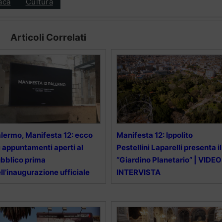
aca
Cultura
Articoli Correlati
lermo, Manifesta 12: ecco
Manifesta 12: Ippolito
i appuntamenti aperti al
Pestellini Laparelli presenta il
bblico prima
“Giardino Planetario” | VIDEO
ll’inaugurazione ufficiale
INTERVISTA