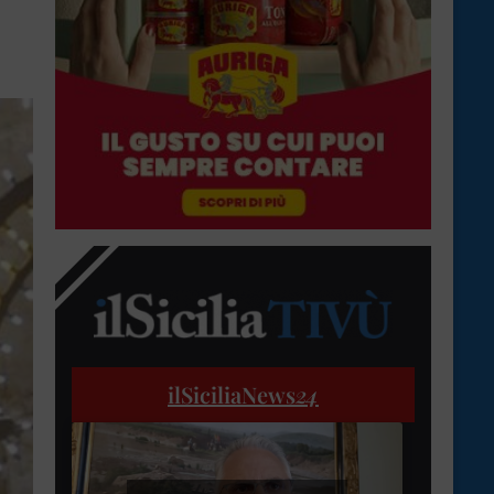
ilSiciliaNews
24