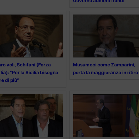
Governo aumenti fondi”
ro voli, Schifani (Forza
Musumeci come Zamparini,
alia): “Per la Sicilia bisogna
porta la maggioranza in ritiro
re di più”