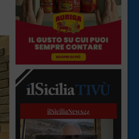
ilSiciliaNews
24