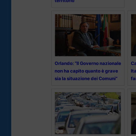
territorio”
Orlando: “Il Governo nazionale
Ca
non ha capito quanto è grave
It
sia la situazione dei Comuni”
fa