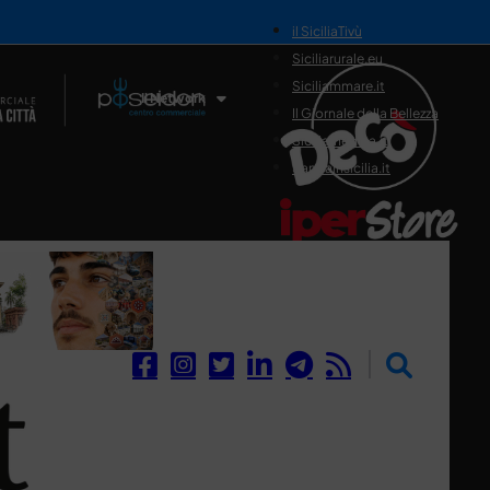
il SiciliaTivù
Siciliarurale.eu
Siciliammare.it
Il Network
Il Giornale della Bellezza
Siciliamedica.it
Sanitainsicilia.it