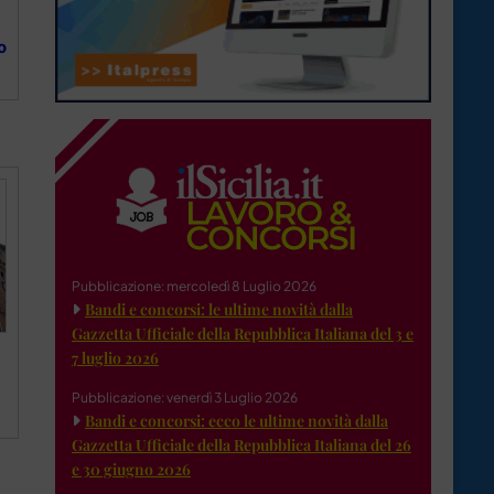
o
Pubblicazione: mercoledì 8 Luglio 2026
Bandi e concorsi: le ultime novità dalla
Gazzetta Ufficiale della Repubblica Italiana del 3 e
7 luglio 2026
Pubblicazione: venerdì 3 Luglio 2026
Bandi e concorsi: ecco le ultime novità dalla
Gazzetta Ufficiale della Repubblica Italiana del 26
e 30 giugno 2026