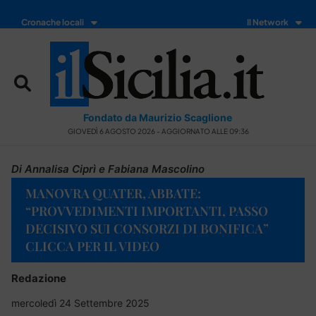
Cronache locali
Il Network
Fondato da Maurizio Scaglione
GIOVEDÌ 6 AGOSTO 2026 - AGGIORNATO ALLE 09:36
Di Annalisa Ciprì e Fabiana Mascolino
MANOVRA QUATER, ABBATE:
“PROVVEDIMENTI IMPORTANTI, PASSO
DECISIVO SUI CONSORZI DI BONIFICA”
CLICCA PER IL VIDEO
Redazione
mercoledì 24 Settembre 2025