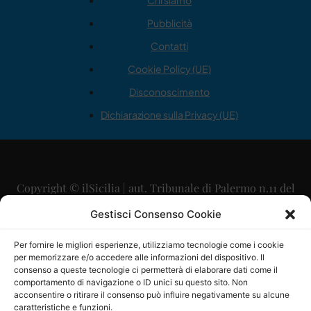
Chi siamo
Pubblicità
Contatti
Cookie Policy (UE)
Disconoscimento
Dichiarazione sulla Privacy (UE)
Copyright © ilSicilia | aut. Tribunale di Palermo n.11 del
29/09/2015
Gestisci Consenso Cookie
Editore: Mercurio Comunicazione Soc. Coop. A.R.L.
Per fornire le migliori esperienze, utilizziamo tecnologie come i cookie
per memorizzare e/o accedere alle informazioni del dispositivo. Il
Direttore Editoriale: Maurizio Scaglione
consenso a queste tecnologie ci permetterà di elaborare dati come il
comportamento di navigazione o ID unici su questo sito. Non
Direttore Responsabile: Maria Calabrese
acconsentire o ritirare il consenso può influire negativamente su alcune
caratteristiche e funzioni.