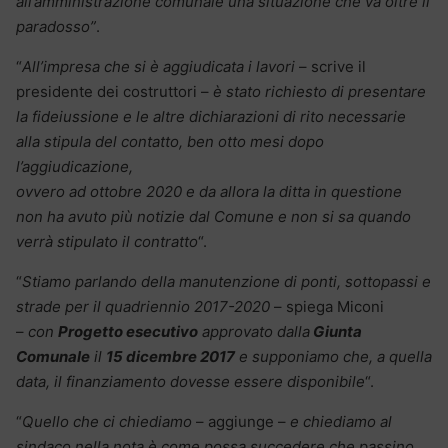
all’amministrazione comunale una situazione che va oltre il
paradosso”
.
“
All’impresa che si è aggiudicata i lavori
– scrive il
presidente dei costruttori –
è stato richiesto di presentare
la fideiussione e le altre dichiarazioni di rito necessarie
alla stipula del contatto, ben otto mesi dopo
l’aggiudicazione,
ovvero ad ottobre 2020 e da allora la ditta in questione
non ha avuto più notizie dal Comune e non si sa quando
verrà stipulato il contratto
“.
“
Stiamo parlando della manutenzione di ponti, sottopassi e
strade per il quadriennio 2017-2020
– spiega Miconi
–
con
Progetto esecutivo
approvato dalla
Giunta
Comunale
il
15 dicembre 2017
e supponiamo che, a quella
data, il finanziamento dovesse essere disponibile
“.
“
Quello che ci chiediamo
– aggiunge –
e chiediamo al
sindaco nella nota è come possa succedere che passino