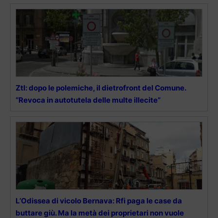
Ztl: dopo le polemiche, il dietrofront del Comune.
“Revoca in autotutela delle multe illecite”
L’Odissea di vicolo Bernava: Rfi paga le case da
buttare giù. Ma la metà dei proprietari non vuole