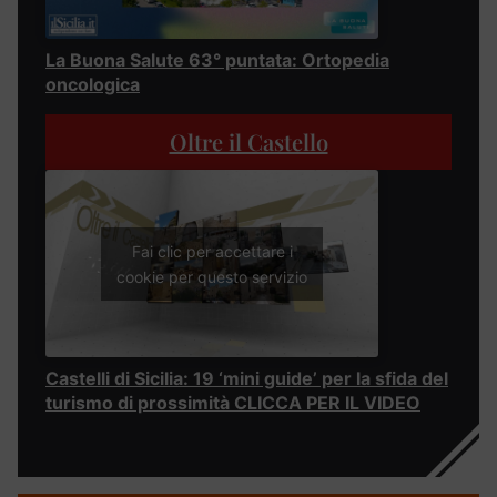
La Buona Salute 63° puntata: Ortopedia
oncologica
Oltre il Castello
Fai clic per accettare i
cookie per questo servizio
Castelli di Sicilia: 19 ‘mini guide’ per la sfida del
turismo di prossimità CLICCA PER IL VIDEO