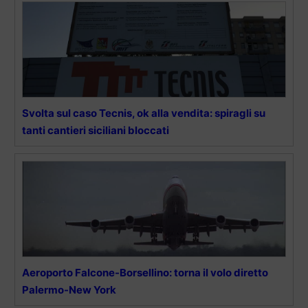
Svolta sul caso Tecnis, ok alla vendita: spiragli su
tanti cantieri siciliani bloccati
Aeroporto Falcone-Borsellino: torna il volo diretto
Palermo-New York