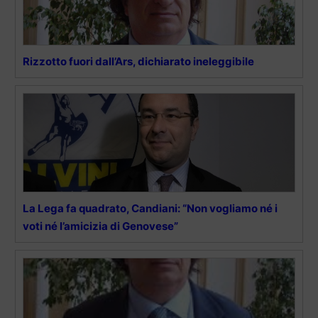
Rizzotto fuori dall’Ars, dichiarato ineleggibile
La Lega fa quadrato, Candiani: “Non vogliamo né i
voti né l’amicizia di Genovese”