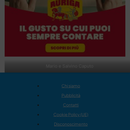
Mario e Salvino Caputo
Chi siamo
Pubblicità
Contatti
Cookie Policy (UE)
Disconoscimento