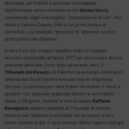
Monreale, del fratello e avvocato monrealese.
Nell’inchiesta venne coinvolto anche
Benito Vercio
,
considerato dagli investigatori “
procacciatore di voti
“. Per
mario e Salvino Caputo, finiti in un primo tempo ai
domiciliari, poi revocati, l’accusa è di
“attentato contro i
diritti politici del cittadino”
.
A dare il via alle indagini sarebbe stato un esposto
anonimo presentato ad aprile 2017 per denunciare alcune
presunte anomalie. Poco dopo gli arresti, però, il
Tribunale del Riesam
e di Palermo ha annullato l’ordinanza
emessa dal Gip di Termini Imerese che ne disponeva
l’arresto. La procura per i due fratelli ha chiesto il rinvio a
giudizio. L’ex deputato regionale Salvino e suo fratello
Mario, il 29 aprile, insieme al loro avvocato
Raffaele
Bonsignore
saranno presenti al Tribunale di Termini
Imerese per l’udienza preliminare del processo a loro
carico davanti al gip. In quel periodo Mario Caputo sarà già