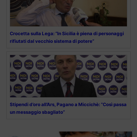
Crocetta sulla Lega: “In Sicilia è piena di personaggi
rifiutati dal vecchio sistema di potere”
Stipendi d’oro all’Ars, Pagano a Miccichè: “Così passa
un messaggio sbagliato”