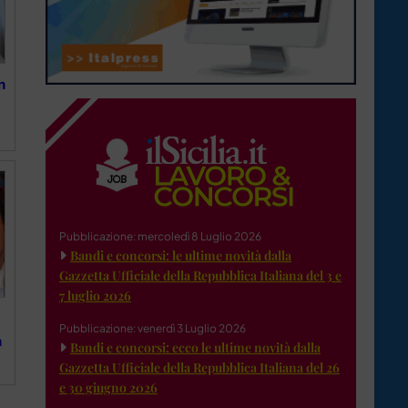
n
Pubblicazione: mercoledì 8 Luglio 2026
Bandi e concorsi: le ultime novità dalla
Gazzetta Ufficiale della Repubblica Italiana del 3 e
7 luglio 2026
Pubblicazione: venerdì 3 Luglio 2026
n
Bandi e concorsi: ecco le ultime novità dalla
Gazzetta Ufficiale della Repubblica Italiana del 26
e 30 giugno 2026