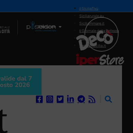
il SiciliaTivù
Siciliarurale.eu
Siciliammare.it
Il Network
Il Giornale della Bellezza
Siciliamedica.it
Sanitainsicilia.it