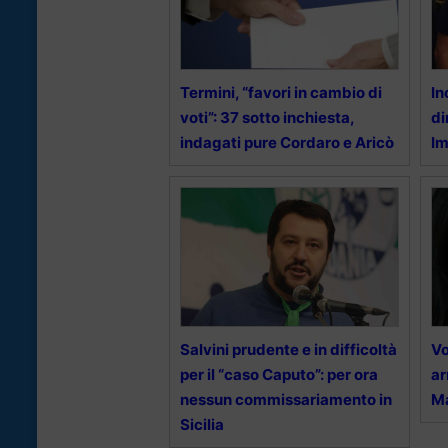
Termini, “favori in cambio di
In
voti”: 37 sotto inchiesta,
di
indagati pure Cordaro e Aricò
I
Salvini prudente e in difficoltà
Vo
per il “caso Caputo”: per ora
ar
nessun commissariamento in
M
Sicilia