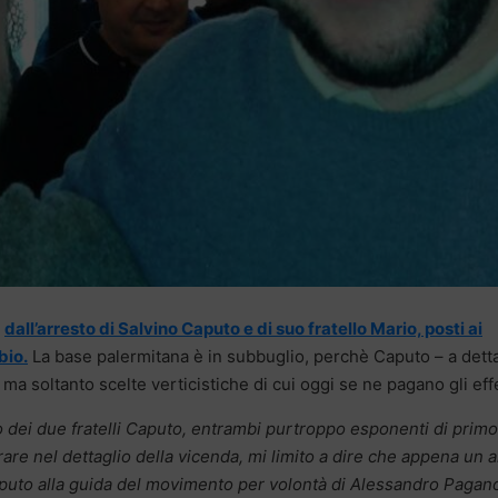
e
dall’arresto di Salvino Caputo e di suo fratello Mario, posti ai
bio.
La base palermitana è in subbuglio, perchè Caputo – a detta
 ma soltanto scelte verticistiche di cui oggi se ne pagano gli effe
o dei due fratelli Caputo, entrambi purtroppo esponenti di primo
are nel dettaglio della vicenda, mi limito a dire che appena un 
Caputo alla guida del movimento per volontà di Alessandro Pagan