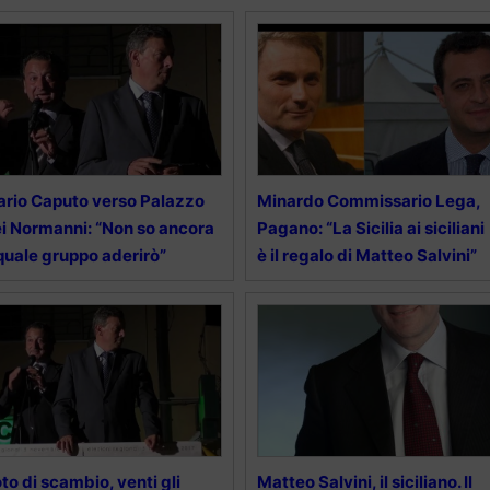
rio Caputo verso Palazzo
Minardo Commissario Lega,
i Normanni: “Non so ancora
Pagano: “La Sicilia ai siciliani
quale gruppo aderirò”
è il regalo di Matteo Salvini”
to di scambio, venti gli
Matteo Salvini, il siciliano. Il