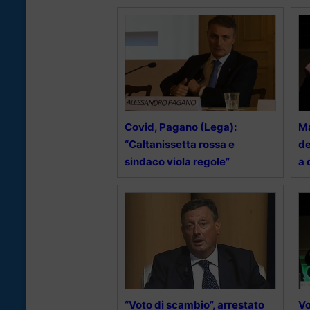
Covid, Pagano (Lega):
Ma
“Caltanissetta rossa e
de
sindaco viola regole”
a 
“Voto di scambio”, arrestato
Vo