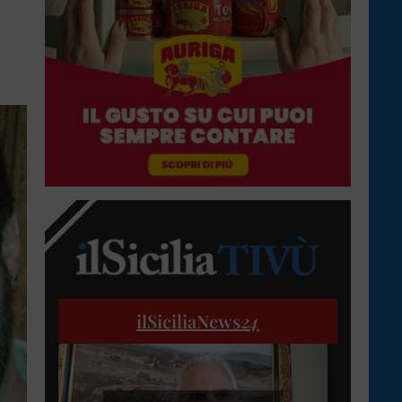
ilSiciliaNews
24