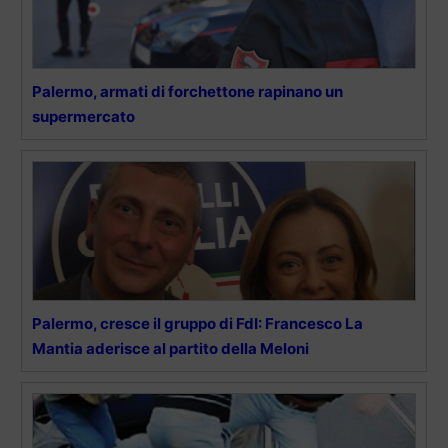
Palermo, armati di forchettone rapinano un
supermercato
Palermo, cresce il gruppo di FdI: Francesco La
Mantia aderisce al partito della Meloni