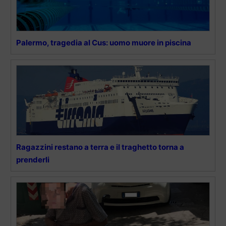
Palermo, tragedia al Cus: uomo muore in piscina
Ragazzini restano a terra e il traghetto torna a
prenderli