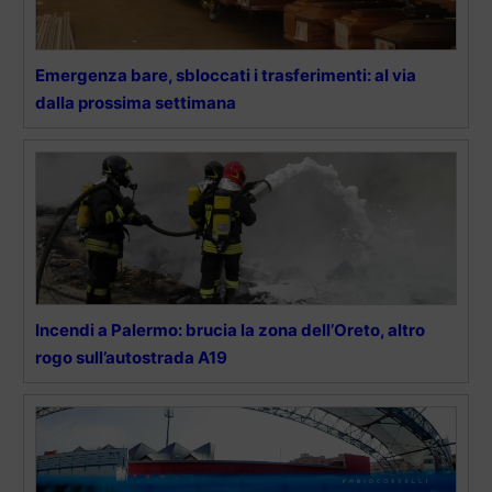
Emergenza bare, sbloccati i trasferimenti: al via
dalla prossima settimana
Incendi a Palermo: brucia la zona dell’Oreto, altro
rogo sull’autostrada A19