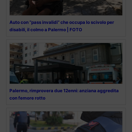
Auto con “pass invalidi” che occupa lo scivolo per
disabili, il colmo a Palermo | FOTO
Palermo, rimprovera due 12enni: anziana aggredita
con femore rotto