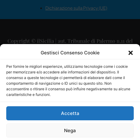
Dichiarazione sulla Privacy (UE)
Copyright © ilSicilia | aut. Tribunale di Palermo n.11 del
29/09/2015
Gestisci Consenso Cookie
Editore: Mercurio Comunicazione Soc. Coop. A.R.L.
Per fornire le migliori esperienze, utilizziamo tecnologie come i cookie
per memorizzare e/o accedere alle informazioni del dispositivo. Il
Direttore Editoriale: Maurizio Scaglione
consenso a queste tecnologie ci permetterà di elaborare dati come il
comportamento di navigazione o ID unici su questo sito. Non
Direttore Responsabile: Maria Calabrese
acconsentire o ritirare il consenso può influire negativamente su alcune
caratteristiche e funzioni.
p.zza Sant’Oliva, 9 – 90141 – Palermo – 091335557
P.IVA: 06334930820
Accetta
Mercurio Comunicazione Società Cooperativa a r.l. è
iscritta al Registro degli Operatori di Comunicazione al
Nega
numero 26988