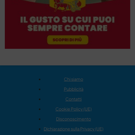
Chi siamo
Pubblicità
Contatti
Cookie Policy (UE)
Disconoscimento
Dichiarazione sulla Privacy (UE)