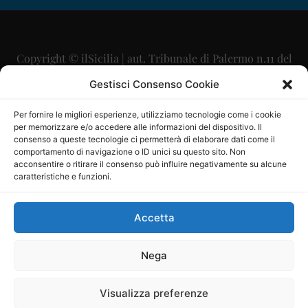
Copyright © ilSicilia | aut. Tribunale di Palermo n.11 del
29/09/2015
Gestisci Consenso Cookie
Editore: Mercurio Comunicazione Soc. Coop. A.R.L.
Per fornire le migliori esperienze, utilizziamo tecnologie come i cookie
per memorizzare e/o accedere alle informazioni del dispositivo. Il
Direttore Editoriale: Maurizio Scaglione
consenso a queste tecnologie ci permetterà di elaborare dati come il
comportamento di navigazione o ID unici su questo sito. Non
Direttore Responsabile: Maria Calabrese
acconsentire o ritirare il consenso può influire negativamente su alcune
caratteristiche e funzioni.
p.zza Sant’Oliva, 9 – 90141 – Palermo – 091335557
P.IVA: 06334930820
Accetta
Mercurio Comunicazione Società Cooperativa a r.l. è
iscritta al Registro degli Operatori di Comunicazione al
Nega
numero 26988
Visualizza preferenze
Sito gestito da
La Digitale srl
–
info@ladigitale.it