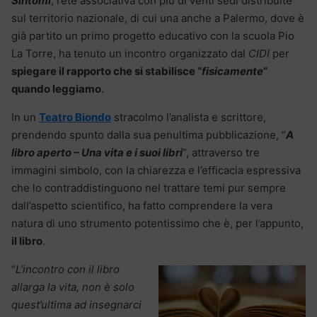
Sintomi
, rete associativa con più di venti sedi distribuite
sul territorio nazionale, di cui una anche a Palermo, dove è
già partito un primo progetto educativo con la scuola Pio
La Torre, ha tenuto un incontro organizzato dal
CIDI
per
spiegare il rapporto che si stabilisce “
fisicamente
”
quando leggiamo
.
In un
Teatro Biondo
stracolmo l’analista e scrittore,
prendendo spunto dalla sua penultima pubblicazione, “
A
libro aperto – Una vita e i suoi libri
“, attraverso tre
immagini simbolo, con la chiarezza e l’efficacia espressiva
che lo contraddistinguono nel trattare temi pur sempre
dall’aspetto scientifico, ha fatto comprendere la vera
natura di uno strumento potentissimo che è, per l’appunto,
il libro
.
“
L’incontro con il libro
allarga la vita, non è solo
quest’ultima ad insegnarci