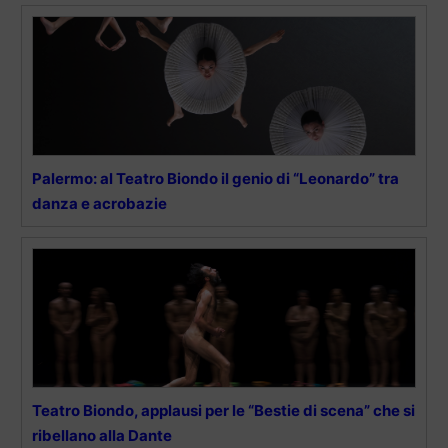
Palermo: al Teatro Biondo il genio di “Leonardo” tra
danza e acrobazie
Teatro Biondo, applausi per le “Bestie di scena” che si
ribellano alla Dante