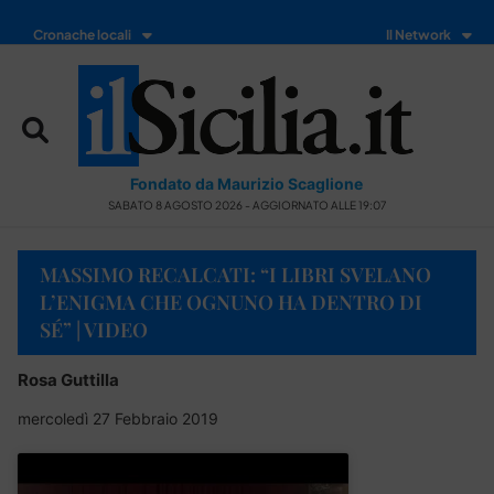
Cronache locali
Il Network
Fondato da Maurizio Scaglione
SABATO 8 AGOSTO 2026 - AGGIORNATO ALLE 19:07
MASSIMO RECALCATI: “I LIBRI SVELANO
L’ENIGMA CHE OGNUNO HA DENTRO DI
SÉ” | VIDEO
Rosa Guttilla
mercoledì 27 Febbraio 2019