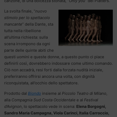
canzone, di una dolcezza stonata, “
Only you
” dei Platters.
La svolta finale, “
nuovo
stimolo per lo spettacolo
mancante
” della Dante, sta
tutta nella ribellione
all’ultima richiesta: sulla
scena irrompono da ogni
parte delle quinte abiti che
questi uomini e queste donne, a questo punto ci piace
definirli così, dovrebbero indossare come ultimo comando.
Ciò non accadrà, resi forti dalla forzata nudità iniziale,
preferiranno offrirsi ancora una volta, con dignità
riconquistata, all’occhio dello spettatore.
Prodotto dal
Biondo
insieme al
Piccolo Teatro di Milano
,
alla
Compagnia Sud Costa Occidentale
e al
Festival
d’Avignon
, lo spettacolo vede in scena:
Elena Borgogni,
Sandro Maria Campagna, Viola Carinci, Italia Carroccio,