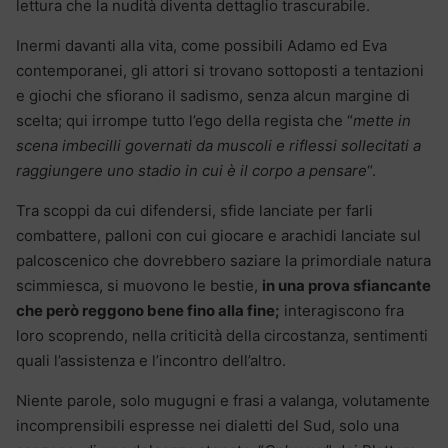
lettura che la nudità diventa dettaglio trascurabile.
Inermi davanti alla vita, come possibili Adamo ed Eva
contemporanei, gli attori si trovano sottoposti a tentazioni
e giochi che sfiorano il sadismo, senza alcun margine di
scelta; qui irrompe tutto l’ego della regista che “
mette in
scena imbecilli governati da muscoli e riflessi sollecitati a
raggiungere uno stadio in cui è il corpo a pensare
“.
Tra scoppi da cui difendersi, sfide lanciate per farli
combattere, palloni con cui giocare e arachidi lanciate sul
palcoscenico che dovrebbero saziare la primordiale natura
scimmiesca, si muovono le bestie,
in una prova sfiancante
che però reggono bene fino alla fine;
interagiscono fra
loro scoprendo, nella criticità della circostanza, sentimenti
quali l’assistenza e l’incontro dell’altro.
Niente parole, solo mugugni e frasi a valanga, volutamente
incomprensibili espresse nei dialetti del Sud, solo una