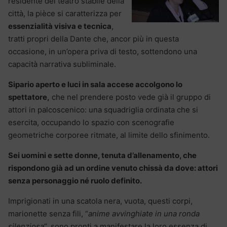
residente del teatro stabile della
città, la pièce si caratterizza per
essenzialità visiva e tecnica
,
tratti propri della Dante che, ancor più in questa
occasione, in un’opera priva di testo, sottendono una
capacità narrativa subliminale.
Sipario aperto e luci in sala accese accolgono lo
spettatore,
che nel prendere posto vede già il gruppo di
attori in palcoscenico: una squadriglia ordinata che si
esercita, occupando lo spazio con scenografie
geometriche corporee ritmate, al limite dello sfinimento.
Sei uomini e sette donne, tenuta d’allenamento, che
rispondono già ad un ordine venuto chissà da dove: attori
senza personaggio né ruolo definito.
Imprigionati in una scatola nera, vuota, questi corpi,
marionette senza fili, “
anime avvinghiate in una ronda
silenziosa
“, sono pronti a manifestare la loro essenza di