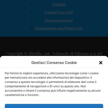
Contatti
Cookie Policy (UE)
Disconoscimento
Dichiarazione sulla Privacy (UE)
Copyright © ilSicilia | aut. Tribunale di Palermo n.11 del
29/09/2015
Gestisci Consenso Cookie
Editore: Mercurio Comunicazione Soc. Coop. A.R.L.
Per fornire le migliori esperienze, utilizziamo tecnologie come i cookie
per memorizzare e/o accedere alle informazioni del dispositivo. Il
Direttore Editoriale: Maurizio Scaglione
consenso a queste tecnologie ci permetterà di elaborare dati come il
comportamento di navigazione o ID unici su questo sito. Non
Direttore Responsabile: Maria Calabrese
acconsentire o ritirare il consenso può influire negativamente su alcune
caratteristiche e funzioni.
p.zza Sant’Oliva, 9 – 90141 – Palermo – 091335557
P.IVA: 06334930820