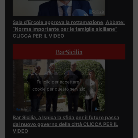
Sala d’Ercole approva la rottamazione, Abbate:
“Norma importante per le famiglie siciliane”
CLICCA PER IL VIDEO
BarSicilia
Fai clic per accettare i
cookie per questo servizio
Bar Sicilia, a Ispica la sfida per il futuro passa
dal nuovo governo della città CLICCA PER IL
VIDEO