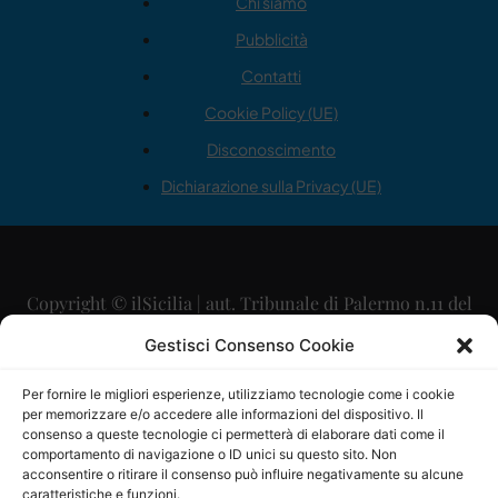
Chi siamo
Pubblicità
Contatti
Cookie Policy (UE)
Disconoscimento
Dichiarazione sulla Privacy (UE)
Copyright © ilSicilia | aut. Tribunale di Palermo n.11 del
29/09/2015
Gestisci Consenso Cookie
Editore: Mercurio Comunicazione Soc. Coop. A.R.L.
Per fornire le migliori esperienze, utilizziamo tecnologie come i cookie
per memorizzare e/o accedere alle informazioni del dispositivo. Il
Direttore Editoriale: Maurizio Scaglione
consenso a queste tecnologie ci permetterà di elaborare dati come il
comportamento di navigazione o ID unici su questo sito. Non
Direttore Responsabile: Maria Calabrese
acconsentire o ritirare il consenso può influire negativamente su alcune
caratteristiche e funzioni.