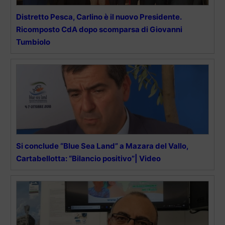
Distretto Pesca, Carlino è il nuovo Presidente.
Ricomposto CdA dopo scomparsa di Giovanni
Tumbiolo
Si conclude “Blue Sea Land” a Mazara del Vallo,
Cartabellotta: “Bilancio positivo”| Video