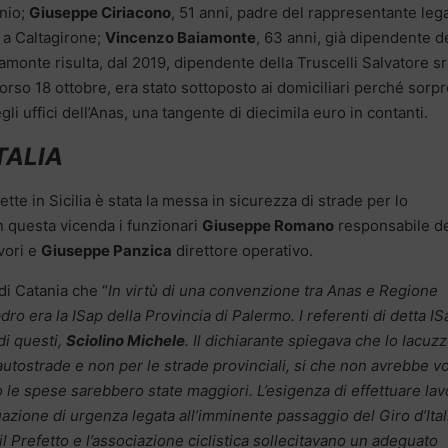
onio;
Giuseppe Ciriacono
, 51 anni, padre del rappresentante leg
e a Caltagirone;
Vincenzo Baiamonte
, 63 anni, già dipendente d
amonte risulta, dal 2019, dipendente della Truscelli Salvatore sr
corso 18 ottobre, era stato sottoposto ai domiciliari perché sorp
egli uffici dell’Anas, una tangente di diecimila euro in contanti.
TALIA
tte in Sicilia è stata la messa in sicurezza di strade per lo
n questa vicenda i funzionari
Giuseppe Romano
responsabile d
vori e
Giuseppe Panzica
direttore operativo.
di Catania che “
In virtù di una convenzione tra Anas e Regione
dro era la ISap della Provincia di Palermo. I referenti di detta IS
di questi,
Sciolino Michele
. Il dichiarante spiegava che lo Iacuzz
autostrade e non per le strade provinciali, si che non avrebbe v
to le spese sarebbero state maggiori. L’esigenza di effettuare lav
uazione di urgenza legata all’imminente passaggio del Giro d’Ital
il Prefetto e l’associazione ciclistica sollecitavano un adeguato