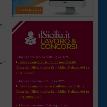
Il
li
i
Pubblicazione: mercoledì 8 Luglio 2026
Bandi e concorsi: le ultime novità dalla
ano
”.
Gazzetta Ufficiale della Repubblica Italiana del 3 e
7 luglio 2026
Pubblicazione: venerdì 3 Luglio 2026
Bandi e concorsi: ecco le ultime novità dalla
Gazzetta Ufficiale della Repubblica Italiana del 26
e 30 giugno 2026
Pubblicazione: venerdì 26 Giugno 2026