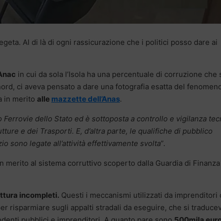
egeta. Al di là di ogni rassicurazione che i politici posso dare ai
’Anac
in cui da sola l’Isola ha una percentuale di corruzione che 
nord, ci aveva pensato a dare una fotografia esatta del fenomeno
ia in merito
alle
mazzette dell’Anas
.
 Ferrovie dello Stato ed è sottoposta a controllo e vigilanza tec
tture e dei Trasporti. E, d’altra parte, le qualifiche di pubblico
zio sono legate all’attività effettivamente svolta
”.
in merito al sistema corruttivo scoperto dalla Guardia di Finanza
ittura incompleti.
Questi i meccanismi utilizzati da imprenditori
er risparmiare sugli appalti stradali da eseguire, che si traduc
ndenti pubblici e imprenditori. A quanto pare sono
500mila eur