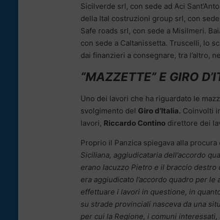
Sicilverde srl, con sede ad Aci Sant’Ant
della Ital costruzioni group srl, con sed
Safe roads srl, con sede a Misilmeri. Bai
con sede a Caltanissetta. Truscelli, lo s
dai finanzieri a consegnare, tra l’altro, n
“MAZZETTE” E GIRO D’I
Uno dei lavori che ha riguardato le mazze
svolgimento del
Giro d’Italia.
Coinvolti i
lavori,
Riccardo Contino
direttore dei la
Proprio il Panzica spiegava alla procura 
Siciliana, aggiudicataria dell’accordo qua
erano Iacuzzo Pietro e il braccio destro 
era aggiudicato l’accordo quadro per le 
effettuare i lavori in questione, in quan
su strade provinciali nasceva da una sit
per cui la Regione, i comuni interessati, 