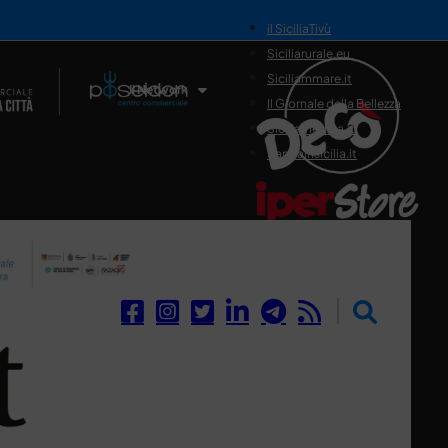
il SiciliaTivù
Siciliarurale.eu
Siciliammare.it
Il Network
Il Giornale della Bellezza
Siciliamedica.it
Sanitainsicilia.it