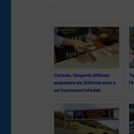
Catania, tangenti all’Anas:
Ta
sequestro da 300mila euro a
l’
sei funzionari infedeli