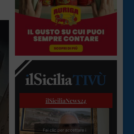
ilSiciliaNews
24
Fai clic per accettare i