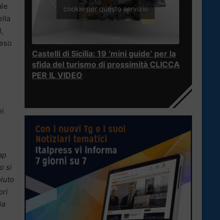
ale
cookie per questo servizio
ella
l,
reso
Castelli di Sicilia: 19 ‘mini guide’ per la
sfida del turismo di prossimità CLICCA
PER IL VIDEO
ei
ap
o si
oluto
ori
ia