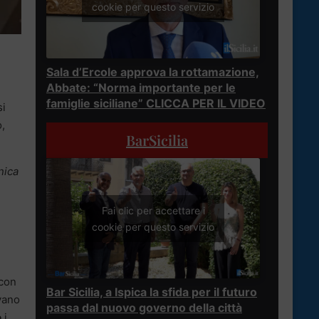
cookie per questo servizio
Sala d’Ercole approva la rottamazione,
Abbate: “Norma importante per le
famiglie siciliane” CLICCA PER IL VIDEO
si
,
BarSicilia
nica
Fai clic per accettare i
cookie per questo servizio
 con
Bar Sicilia, a Ispica la sfida per il futuro
evano
passa dal nuovo governo della città
o
i