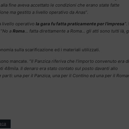
 alla fine aveva accettato le condizioni che erano state fatte
ione ma gestito a livello operativo da Anas
“.
a livello operativo
la gara fu fatta praticamente per l’impresa
“
. 
 “
No a
Roma
… fatta direttamente a Roma… gli atti sono tutti là, g
conomia sulla scarificazione ed i materiali utilizzati.
sono mancate. “
Il Panzica riferiva che l’importo convenuto era d
 48mila. Il denaro era stato contato sul posto davanti allo
 parti: una per il Panzica, una per il Contino ed una per il Rom
aca