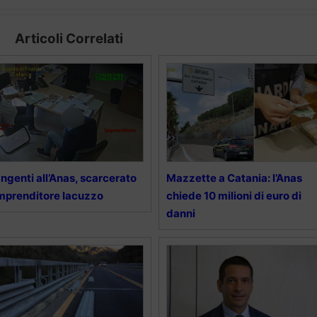
Articoli Correlati
ngenti all’Anas, scarcerato
Mazzette a Catania: l’Anas
imprenditore Iacuzzo
chiede 10 milioni di euro di
danni