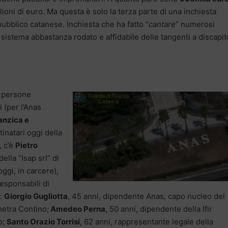
 milioni di euro. Ma questa è solo la terza parte di una inchiesta
pubblico catanese. Inchiesta che ha fatto “
cantare
” numerosi
sistema abbastanza rodato e affidabile delle tangenti a discapit
o persone
 (per l’Anas
anzica e
tinatari oggi della
, c’è
Pietro
ella “Isap srl” di
oggi, in carcere),
responsabili di
o:
Giorgio Gugliotta
, 45 anni, dipendente Anas, capo nucleo del
metra Contino;
Amedeo Perna
, 50 anni, dipendente della Ifir
o;
Santo Orazio Torrisi
, 62 anni, rappresentante legale della