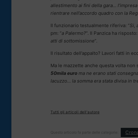
allestimento ai fini della gara… l’impresa
rientrare nell’accordo quadro con la Reg
Il funzionario testualmente riferiva: “
Si, 
pm: “
a Palermo?
”. Il Panzica ha risposto:
atti di sottomissione
”.
Il risultato dell’appalto? Lavori fatti in e
Ma le mazzette anche questa volta non 
50mila euro
ma ne erano stati consegnati
Iacuzzo… la somma era stata divisa in tre
Tutti gli articoli dell'autore
Cron
Questo articolo fa parte delle categorie: