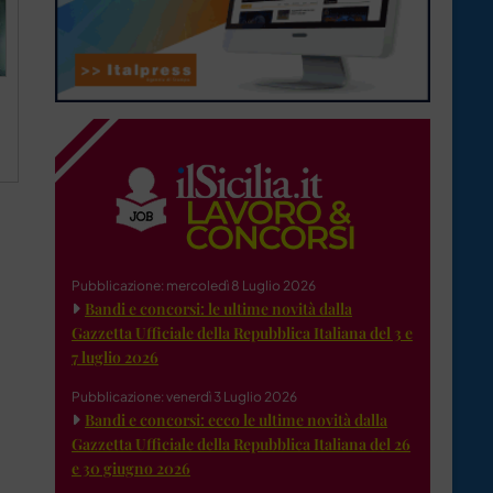
Pubblicazione: mercoledì 8 Luglio 2026
Bandi e concorsi: le ultime novità dalla
Gazzetta Ufficiale della Repubblica Italiana del 3 e
7 luglio 2026
Pubblicazione: venerdì 3 Luglio 2026
Bandi e concorsi: ecco le ultime novità dalla
Gazzetta Ufficiale della Repubblica Italiana del 26
e 30 giugno 2026