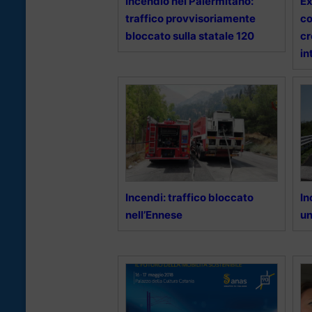
Incendio nel Palermitano:
Ex
traffico provvisoriamente
co
bloccato sulla statale 120
cr
in
Incendi: traffico bloccato
In
nell’Ennese
u