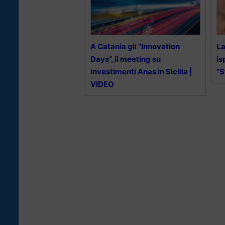
A Catania gli “Innovation
La
Days”, il meeting su
is
investimenti Anas in Sicilia |
“S
VIDEO