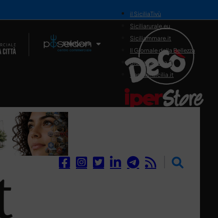
il SiciliaTivù
Siciliarurale.eu
Siciliammare.it
Il Network
Il Giornale della Bellezza
Siciliamedica.it
Sanitainsicilia.it