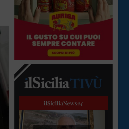
ilSiciliaNews
24