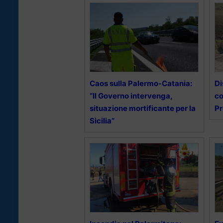
Caos sulla Palermo-Catania:
Di
“Il Governo intervenga,
co
situazione mortificante per la
P
Sicilia”