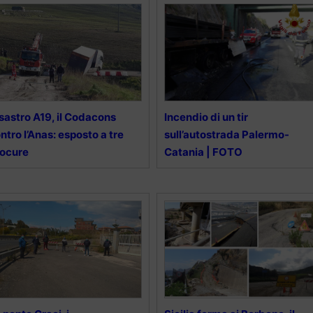
sastro A19, il Codacons
Incendio di un tir
ntro l’Anas: esposto a tre
sull’autostrada Palermo-
rocure
Catania | FOTO