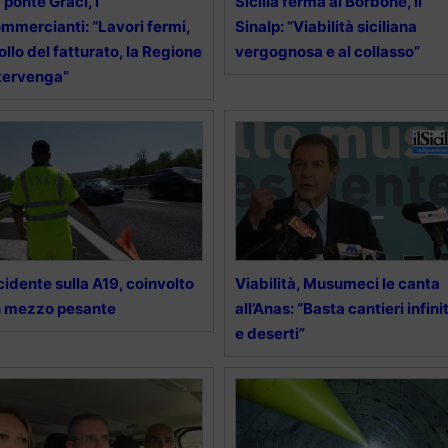
 ponte Graci, i
Sicilia ferma ai Borbone, il
mmercianti: “Lavori fermi,
Sinalp: “Viabilità siciliana
ollo del fatturato, la Regione
vergognosa e al collasso”
tervenga”
cidente sulla A19, coinvolto
Viabilità, Musumeci le canta
n mezzo pesante
all’Anas: “Basta cantieri infinit
e deserti”