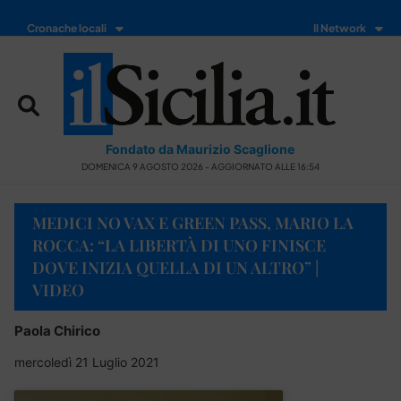
Cronache locali
Il Network
Fondato da Maurizio Scaglione
DOMENICA 9 AGOSTO 2026 - AGGIORNATO ALLE 16:54
MEDICI NO VAX E GREEN PASS, MARIO LA
ROCCA: “LA LIBERTÀ DI UNO FINISCE
DOVE INIZIA QUELLA DI UN ALTRO” |
VIDEO
Paola Chirico
mercoledì 21 Luglio 2021