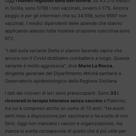
Oggi
i numeri regionali sono ben diversi
: su 43.215 medici
in Sicilia, sono 5768 i non vaccinati, ovvero il 17%. Ancora
peggio è per gli infermieri che su 34.556, sono 9567 non
vaccinati. I medici dipendenti delle aziende che stanno
applicando adesso tutte insieme un’azione coercitiva sono
672.
“
I dati sulla variante Delta ci stanno facendo capire che
ancora con il Covid dobbiamo combattere a lungo. Questa
variante è molto aggressiva
“, dice
Mario La Rocca
,
dirigente generale del Dipartimento Attività sanitarie e
Osservatorio epidemiologico della Regione Siciliana.
I dati dei ricoveri di ieri sono preoccupanti. Sono
33 i
ricoverati in terapia intensiva
senza vaccino
a Palermo,
tra cui è compreso anche un uomo di 70 anni: “
Ha avuto
tanti mesi a disposizione per vaccinarsi e ha scelto di non
farlo. Oggi non mancano i vaccini e organizzazione, ma
manca la scelta consapevole di quello che è più utile per