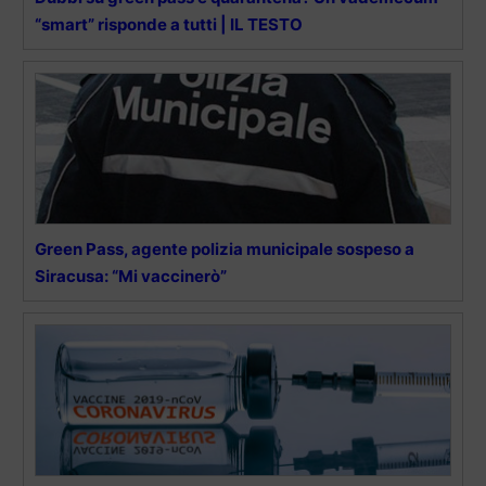
“smart” risponde a tutti | IL TESTO
Green Pass, agente polizia municipale sospeso a
Siracusa: “Mi vaccinerò”