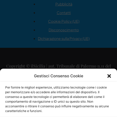
Pubblicità
Contatti
Cookie Policy (UE)
Disconoscimento
Dichiarazione sulla Privacy (UE)
Copyright © ilSicilia | aut. Tribunale di Palermo n.11 del
29/09/2015
Gestisci Consenso Cookie
Editore: Mercurio Comunicazione Soc. Coop. A.R.L.
Per fornire le migliori esperienze, utilizziamo tecnologie come i cookie
per memorizzare e/o accedere alle informazioni del dispositivo. Il
Direttore Editoriale: Maurizio Scaglione
consenso a queste tecnologie ci permetterà di elaborare dati come il
comportamento di navigazione o ID unici su questo sito. Non
Direttore Responsabile: Maria Calabrese
acconsentire o ritirare il consenso può influire negativamente su alcune
caratteristiche e funzioni.