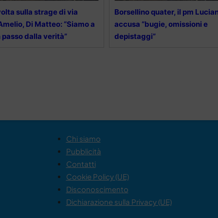
olta sulla strage di via
Borsellino quater, il pm Lucian
Amelio, Di Matteo: “Siamo a
accusa “bugie, omissioni e
 passo dalla verità”
depistaggi”
Chi siamo
Pubblicità
Contatti
Cookie Policy (UE)
Disconoscimento
Dichiarazione sulla Privacy (UE)