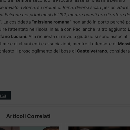
Inoltre, sempre secondo la Procura nissena, Messina Denaro
e inviato a Roma, su ordine di Riina, diversi sicari per uccidere
i Falcone nei primi mesi del ’92, mentre questi era direttore de
“. La cosiddetta
“missione romana”
non andò in porto perché p
uire l’attentato nell’isola. In aula con Paci anche l’altro aggiunto
L
fano Luciani
. Alla richiesta di rinvio a giudizio si sono associati 
vittime e di alcuni enti e associazioni, mentre il difensore di
Mess
chiesto il proscioglimento del boss di
Castelvetrano
, considera
aca
Articoli Correlati