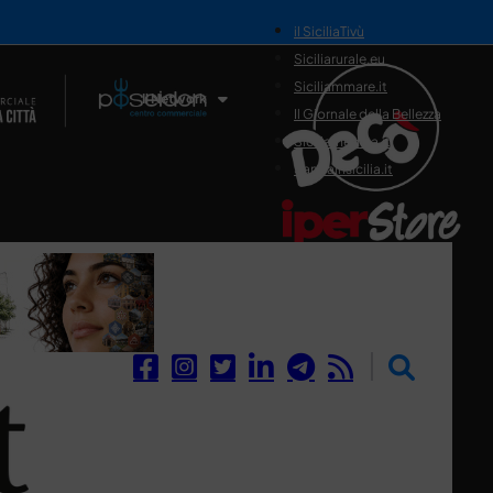
il SiciliaTivù
Siciliarurale.eu
Siciliammare.it
Il Network
Il Giornale della Bellezza
Siciliamedica.it
Sanitainsicilia.it