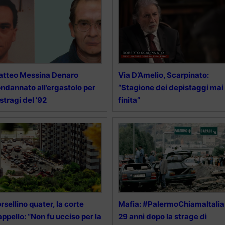
tteo Messina Denaro
Via D’Amelio, Scarpinato:
ndannato all’ergastolo per
“Stagione dei depistaggi mai
 stragi del ’92
finita”
rsellino quater, la corte
Mafia: #PalermoChiamaItalia
appello: “Non fu ucciso per la
29 anni dopo la strage di