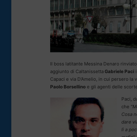
Il boss latitante Messina Denaro rinviato 
aggiunto di Caltanissetta
Gabriele Paci
i
Capaci e via D’Amelio, in cui persero la vi
Paolo Borsellino
e gli agenti delle scort
Paci, d
che
“M
Cosa no
dare vi
lì a po