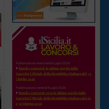
Pubblicazione: mercoledì 8 Luglio 2026
Bandi e concorsi: le ultime novità dalla
Gazzetta Ufficiale della Repubblica Italiana del 3 e
7 luglio 2026
Pubblicazione: venerdì 3 Luglio 2026
Bandi e concorsi: ecco le ultime novità dalla
Gazzetta Ufficiale della Repubblica Italiana del 26
e 30 giugno 2026