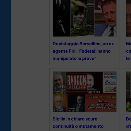
Depistaggio Borsellino, un ex
Ma
agente Fbi: “Federali hanno
co
manipolato le prove”
le
Sicilia in chiaro scuro,
Bo
continuità o mutamento
d’