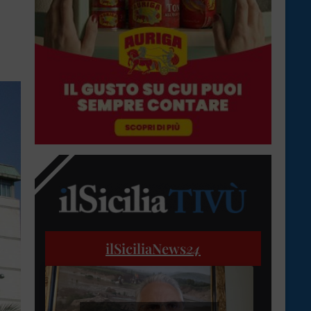
ilSiciliaNews
24