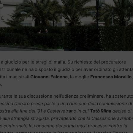
a giudizio per le stragi di mafia. Su richiesta del procuratore
l tribunale ne ha disposto il giudizio per aver ordinato gli attenta
ta i magistrati
Giovanni Falcone
, la moglie
Francesca Morvillo,
e.
urante la sua discussione nell’udienza preliminare, ha sostenut
essina Denaro prese parte a una riunione della commissione di
stra alla fine del ’91 a Castelvetrano in cui
Totò Riina
decise di
a alla strategia stragista, prevedendo che la Cassazione avrebbe
co confermato le condanne del primo maxi processo contro la