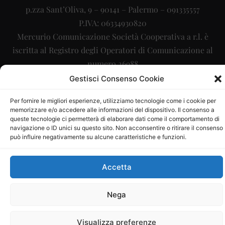
p.zza Sant’Oliva, 9 – 90141 – Palermo – 091335557
P.IVA: 06334930820
Mercurio Comunicazione Società Cooperativa a r.l. è
iscritta al Registro degli Operatori di Comunicazione al
numero 26988
Gestisci Consenso Cookie
Sito gestito da
La Digitale srl
–
info@ladigitale.it
Per fornire le migliori esperienze, utilizziamo tecnologie come i cookie per
memorizzare e/o accedere alle informazioni del dispositivo. Il consenso a
queste tecnologie ci permetterà di elaborare dati come il comportamento di
navigazione o ID unici su questo sito. Non acconsentire o ritirare il consenso
può influire negativamente su alcune caratteristiche e funzioni.
Accetta
Nega
Visualizza preferenze