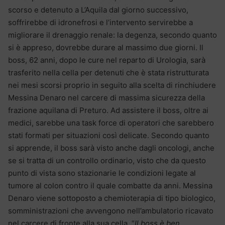
scorso e detenuto a L’Aquila dal giorno successivo,
soffrirebbe di idronefrosi e l’intervento servirebbe a
migliorare il drenaggio renale: la degenza, secondo quanto
si è appreso, dovrebbe durare al massimo due giorni. Il
boss, 62 anni, dopo le cure nel reparto di Urologia, sarà
trasferito nella cella per detenuti che è stata ristrutturata
nei mesi scorsi proprio in seguito alla scelta di rinchiudere
Messina Denaro nel carcere di massima sicurezza della
frazione aquilana di Preturo. Ad assistere il boss, oltre ai
medici, sarebbe una task force di operatori che sarebbero
stati formati per situazioni così delicate. Secondo quanto
si apprende, il boss sarà visto anche dagli oncologi, anche
se si tratta di un controllo ordinario, visto che da questo
punto di vista sono stazionarie le condizioni legate al
tumore al colon contro il quale combatte da anni. Messina
Denaro viene sottoposto a chemioterapia di tipo biologico,
somministrazioni che avvengono nell’ambulatorio ricavato
nel carcere di fronte alla sua cella. “
Il boss è ben