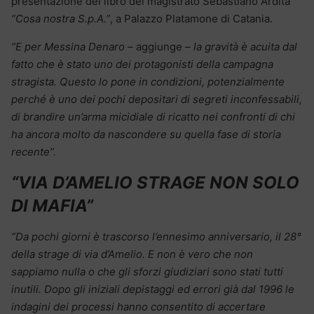
presentazione del libro del magistrato Sebastiano Ardita
“Cosa nostra S.p.A.”
, a Palazzo Platamone di Catania.
“E per Messina Denaro –
aggiunge
– la gravità è acuita dal
fatto che è stato uno dei protagonisti della campagna
stragista. Questo lo pone in condizioni, potenzialmente
perché è uno dei pochi depositari di segreti inconfessabili,
di brandire un’arma micidiale di ricatto nei confronti di chi
ha ancora molto da nascondere su quella fase di storia
recente”.
“VIA D’AMELIO STRAGE NON SOLO
DI MAFIA”
“Da pochi giorni è trascorso l’ennesimo anniversario, il 28°
della strage di via d’Amelio. E non è vero che non
sappiamo nulla o che gli sforzi giudiziari sono stati tutti
inutili. Dopo gli iniziali depistaggi ed errori già dal 1996 le
indagini dei processi hanno consentito di accertare