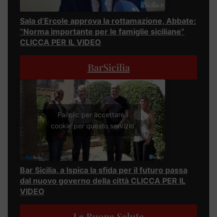
Sala d’Ercole approva la rottamazione, Abbate:
“Norma importante per le famiglie siciliane”
CLICCA PER IL VIDEO
BarSicilia
Fai clic per accettare i
cookie per questo servizio
Bar Sicilia, a Ispica la sfida per il futuro passa
dal nuovo governo della città CLICCA PER IL
VIDEO
La Buona Salute