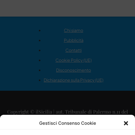
Chi siamo
Pubblicità
Contatti
Cookie Policy (UE)
Disconoscimento
Dichiarazione sulla Privacy (UE)
Copyright © ilSicilia | aut. Tribunale di Palermo n.11 del
29/09/2015
Gestisci Consenso Cookie
Editore: Mercurio Comunicazione Soc. Coop. A.R.L.