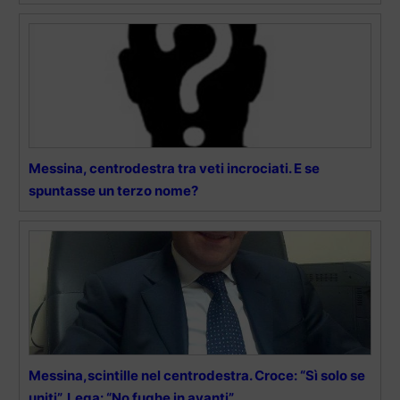
Messina, centrodestra tra veti incrociati. E se
spuntasse un terzo nome?
Messina,scintille nel centrodestra. Croce: “Sì solo se
uniti”, Lega: “No fughe in avanti”