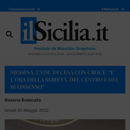
Cronache locali
Il Network
Fondato da Maurizio Scaglione
GIOVEDÌ 6 AGOSTO 2026 - AGGIORNATO ALLE 19:40
MESSINA, L’UDC DI CESA CON CROCE: “E’
L’ORA DELLA SERIETÀ, DEL CENTRO E DEL
BUONSENSO”
Rosaria Brancato
lunedì 30 Maggio 2022