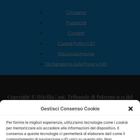
Chi siamo
Pubblicità
Contatti
Cookie Policy (UE)
Disconoscimento
Dichiarazione sulla Privacy (UE)
Copyright © ilSicilia | aut. Tribunale di Palermo n.11 del
29/09/2015
Gestisci Consenso Cookie
Editore: Mercurio Comunicazione Soc. Coop. A.R.L.
Per fornire le migliori esperienze, utilizziamo tecnologie come i cookie
per memorizzare e/o accedere alle informazioni del dispositivo. Il
Direttore Editoriale: Maurizio Scaglione
consenso a queste tecnologie ci permetterà di elaborare dati come il
comportamento di navigazione o ID unici su questo sito. Non