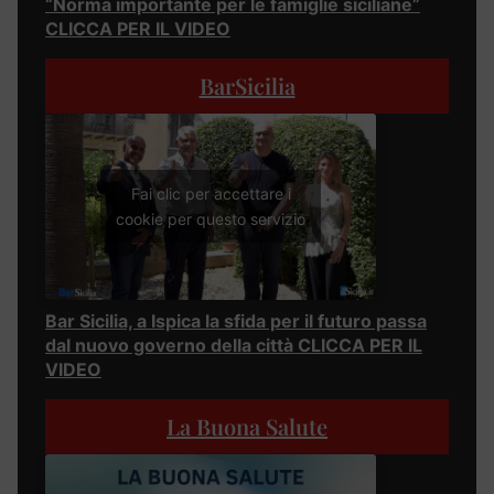
“Norma importante per le famiglie siciliane”
CLICCA PER IL VIDEO
BarSicilia
Fai clic per accettare i
cookie per questo servizio
Bar Sicilia, a Ispica la sfida per il futuro passa
dal nuovo governo della città CLICCA PER IL
VIDEO
La Buona Salute