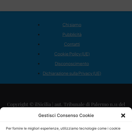
Chi siamo
Pubblicità
Contatti
Cookie Policy (UE)
Disconoscimento
Dichiarazione sulla Privacy (UE)
Copyright © ilSicilia | aut. Tribunale di Palermo n.11 del
29/09/2015
Gestisci Consenso Cookie
Editore: Mercurio Comunicazione Soc. Coop. A.R.L.
Per fornire le migliori esperienze, utilizziamo tecnologie come i cookie