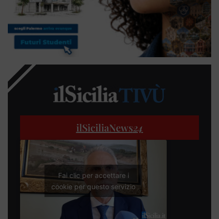
ilSiciliaNews
24
Fai clic per accettare i
cookie per questo servizio