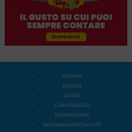
Chi siamo
Pubblicità
Contatti
Cookie Policy (UE)
Disconoscimento
Dichiarazione sulla Privacy (UE)