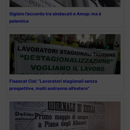
Siglato l’accordo tra sindacati e Amap: ma è
polemica
Fisascat Cisl: “Lavoratori stagionali senza
prospettive, molti andranno all’estero”