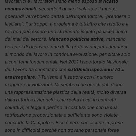
lavoratrici e i lavoratori siano meno esposti al
ricatto
occupaziona
le secondo il quale il salario e il modus
operandi verrebbero dettati dall’imprenditore, “prendere o
lasciare”. Purtroppo, il problema è tutt’altro che risolto e il
rdc non può essere uno strumento isolato panacea unica
dei mali del settore.
Mancano politiche attive,
mancano
percorsi di riconversione delle professioni per adeguarsi
al mondo del lavoro in continua evoluzione, per citare solo
alcuni temi fondamentali. Nel 2021 l’Ispettorato Nazionale
del Lavoro ha constatato che
su 80mila ispezioni il 70%
era irregolare
, il Turismo è il settore con il numero
maggiore di violazioni. Mi sembra che questi dati diano
una rappresentazione plastica della realtà, molto diversa
dalla retorica aziendale. Una realtà in cui in contratti
collettivi, le leggi e perfino la costituzione con la sua
retribuzione proporzionata e sufficiente sono violate –
conclude la Campolo -. E se è vero che alcune imprese
sono in difficoltà perché non trovano personale forse