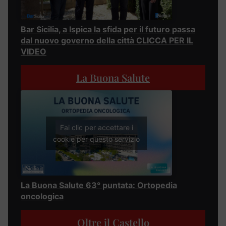
Bar Sicilia, a Ispica la sfida per il futuro passa
dal nuovo governo della città CLICCA PER IL
VIDEO
La Buona Salute
Fai clic per accettare i
cookie per questo servizio
La Buona Salute 63° puntata: Ortopedia
oncologica
Oltre il Castello