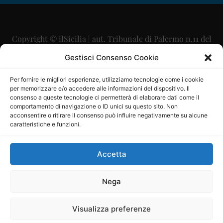
Copyright © ilSicilia | aut. Tribunale di Palermo n.11 del
29/09/2015
Gestisci Consenso Cookie
Editore: Mercurio Comunicazione Soc. Coop. A.R.L.
Per fornire le migliori esperienze, utilizziamo tecnologie come i cookie
per memorizzare e/o accedere alle informazioni del dispositivo. Il
Direttore Editoriale: Maurizio Scaglione
consenso a queste tecnologie ci permetterà di elaborare dati come il
comportamento di navigazione o ID unici su questo sito. Non
Direttore Responsabile: Maria Calabrese
acconsentire o ritirare il consenso può influire negativamente su alcune
caratteristiche e funzioni.
p.zza Sant’Oliva, 9 – 90141 – Palermo – 091335557
P.IVA: 06334930820
Accetta
Mercurio Comunicazione Società Cooperativa a r.l. è
iscritta al Registro degli Operatori di Comunicazione al
Nega
numero 26988
Visualizza preferenze
Sito gestito da
La Digitale srl
–
info@ladigitale.it