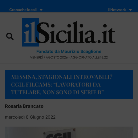
Cronache locali
Il Network
Fondato da Maurizio Scaglione
VENERDÌ 7 AGOSTO 2026 - AGGIORNATO ALLE 18:22
MESSINA, STAGIONALI INTROVABILI?
CGIL FILCAMS: “LAVORATORI DA
TUTELARE, NON SONO DI SERIE B”
Rosaria Brancato
mercoledì 8 Giugno 2022