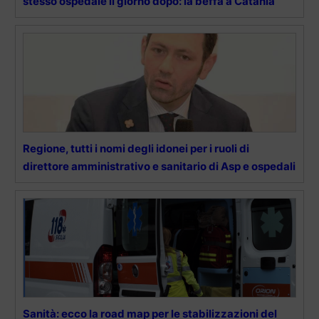
stesso ospedale il giorno dopo: la beffa a Catania
Regione, tutti i nomi degli idonei per i ruoli di
direttore amministrativo e sanitario di Asp e ospedali
Sanità: ecco la road map per le stabilizzazioni del