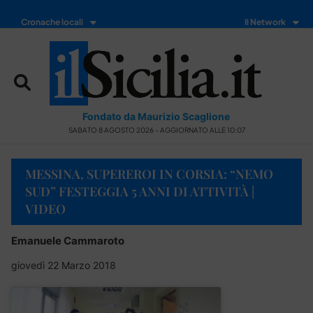
Cronache locali
Il Network
Fondato da Maurizio Scaglione
SABATO 8 AGOSTO 2026 - AGGIORNATO ALLE 10:07
MESSINA, SUPEREROI IN CORSIA: “NEMO
SUD” FESTEGGIA 5 ANNI DI ATTIVITÀ |
VIDEO
Emanuele Cammaroto
giovedì 22 Marzo 2018