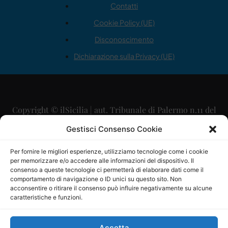
Contatti
Cookie Policy (UE)
Disconoscimento
Dichiarazione sulla Privacy (UE)
Copyright © ilSicilia | aut. Tribunale di Palermo n.11 del
29/09/2015
Gestisci Consenso Cookie
Editore: Mercurio Comunicazione Soc. Coop. A.R.L.
Per fornire le migliori esperienze, utilizziamo tecnologie come i cookie
per memorizzare e/o accedere alle informazioni del dispositivo. Il
Direttore Editoriale: Maurizio Scaglione
consenso a queste tecnologie ci permetterà di elaborare dati come il
comportamento di navigazione o ID unici su questo sito. Non
Direttore Responsabile: Maria Calabrese
acconsentire o ritirare il consenso può influire negativamente su alcune
caratteristiche e funzioni.
p.zza Sant’Oliva, 9 – 90141 – Palermo – 091335557
P.IVA: 06334930820
Accetta