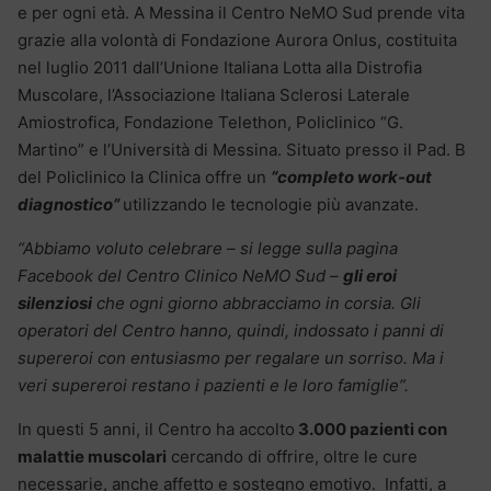
e per ogni età. A Messina il Centro NeMO Sud prende vita
grazie alla volontà di Fondazione Aurora Onlus, costituita
nel luglio 2011 dall’Unione Italiana Lotta alla Distrofia
Muscolare, l’Associazione Italiana Sclerosi Laterale
Amiostrofica, Fondazione Telethon, Policlinico “G.
Martino” e l’Università di Messina. Situato presso il Pad. B
del Policlinico la Clinica offre un
“completo work-out
diagnostico”
utilizzando le tecnologie più avanzate.
“Abbiamo voluto celebrare – si legge sulla pagina
Facebook del Centro Clinico NeMO Sud –
gli eroi
silenziosi
che ogni giorno abbracciamo in corsia. Gli
operatori del Centro hanno, quindi, indossato i panni di
supereroi con entusiasmo per regalare un sorriso. Ma i
veri supereroi restano i pazienti e le loro famiglie”.
In questi 5 anni, il Centro ha accolto
3.000 pazienti con
malattie muscolari
cercando di offrire, oltre le cure
necessarie, anche affetto e sostegno emotivo. Infatti, a