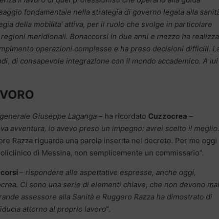
saggio fondamentale nella strategia di governo legata alla sanit
gia della mobilita’ attiva, per il ruolo che svolge in particolare
le regioni meridionali. Bonaccorsi in due anni e mezzo ha realizza
mpimento operazioni complesse e ha preso decisioni difficili. L
indi, di consapevole integrazione con il mondo accademico. A lui
AVORO
e generale Giuseppe Laganga
– ha ricordato
Cuzzocrea
–
va avventura, io avevo preso un impegno: avrei scelto il meglio
ore Razza riguarda una parola inserita nel decreto. Per me oggi
 Policlinico di Messina, non semplicemente un commissario”.
corsi
–
rispondere alle aspettative espresse, anche oggi,
ocrea. Ci sono una serie di elementi chiave, che non devono ma
 grande assessore alla Sanità e Ruggero Razza ha dimostrato di
fiducia attorno al proprio lavoro
“.