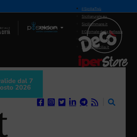
il SiciliaTivù
Siciliarurale.eu
Siciliammare.it
Il Network
Il Giornale della Bellezza
Siciliamedica.it
Sanitainsicilia.it