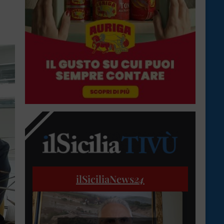
ilSiciliaNews
24