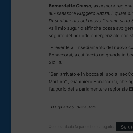
Bernardette Grasso
, assessore regiona
all’Assessore Ruggero Razza, il quale di
l’insediamento del nuovo Commissario St
va il mio augurio affinché possa svolgere
seguito del periodo emergenziale che s
“Presente all’insediamento del nuovo co
Bonaccorsi, a cui faccio un grande in bo
Sicilia.
“Ben arrivato e in bocca al lupo al neoC
Martino” , Giampiero Bonaccorsi, che ogg
l’augurio della parlamentare regionale
E
Tutti gli articoli dell'autore
Salut
Questo articolo fa parte delle categorie: