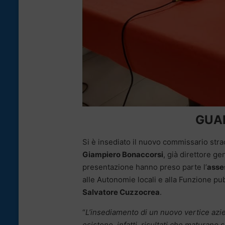
GUAR
Si è insediato il nuovo commissario strao
Giampiero Bonaccorsi
, già direttore ge
presentazione hanno preso parte l’
asse
alle Autonomie locali e alla Funzione pu
Salvatore Cuzzocrea
.
“
L’insediamento di un nuovo vertice azi
esistono, infatti, risultati che maturano 