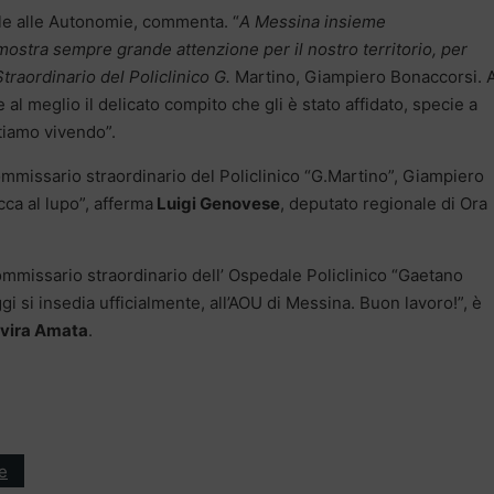
le alle Autonomie, commenta. “
A Messina insieme
mostra sempre grande attenzione per il nostro territorio, per
raordinario del Policlinico G.
Martino, Giampiero Bonaccorsi. A
 al meglio il delicato compito che gli è stato affidato, specie a
tiamo vivendo”.
mmissario straordinario del Policlinico “G.Martino”, Giampiero
cca al lupo”, afferma
Luigi Genovese
, deputato regionale di Ora
ommissario straordinario dell’ Ospedale Policlinico “Gaetano
i si insedia ufficialmente, all’AOU di Messina. Buon lavoro!”, è
lvira Amata
.
e