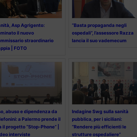
nità, Asp Agrigento:
“Basta propaganda negli
minato il nuovo
ospedali”, l’assessore Razza
mmissario straordinario
lancia il suo vademecum
ppia | FOTO
o, abuso e dipendenza da
Indagine Swg sulla sanità
lefonini: a Palermo prende il
pubblica, per i siciliani:
a il progetto “Stop-Phone” |
“Rendere più efficienti le
deo interviste
strutture ospedaliere”