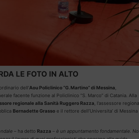
DA LE FOTO IN ALTO
rdinario dell’
Aou Policlinico “G. Martino” di Messina
,
nerale facente funzione al Policlinico “S. Marco” di Catania. Alla
ssore regionale alla Sanità Ruggero Razza
, l’assessore region
bblica
Bernadette Grasso
e il rettore dell’Universita’ di Messina
endale
– ha detto
Razza
– è un appuntamento fondamentale. N
senza il lavoro di quei professionisti che operano alla guida