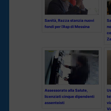
Sanità, Razza stanzia nuovi
Sa
fondi per l’Asp di Messina
no
co
Za
Assessorato alla Salute,
Us
licenziati cinque dipendenti
te
assenteisti
vi
Vi