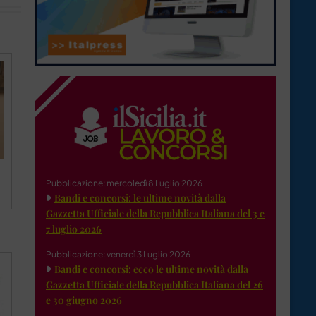
Pubblicazione: mercoledì 8 Luglio 2026
Bandi e concorsi: le ultime novità dalla
Gazzetta Ufficiale della Repubblica Italiana del 3 e
7 luglio 2026
Pubblicazione: venerdì 3 Luglio 2026
Bandi e concorsi: ecco le ultime novità dalla
Gazzetta Ufficiale della Repubblica Italiana del 26
e 30 giugno 2026