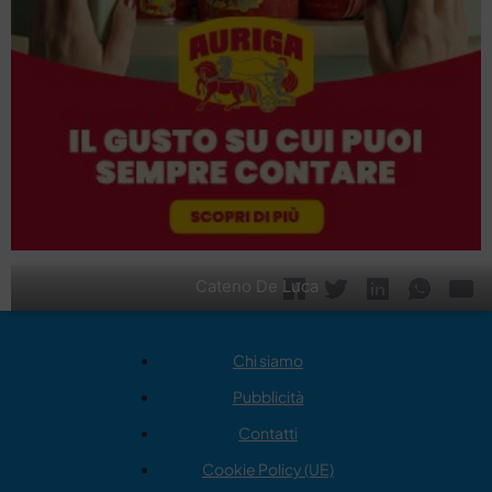
Cateno De Luca
Chi siamo
Pubblicità
Contatti
Cookie Policy (UE)