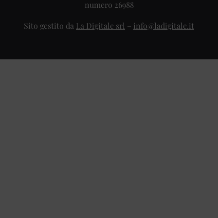
numero 26988
Sito gestito da
La Digitale srl
–
info@ladigitale.it