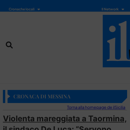
Cronache locali
Il Network
CRONACA DI MESSINA
Torna alla homepage de ilSicilia
Violenta mareggiata a Taormina,
il sindaco De Luca: “Servono