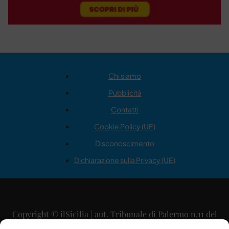
Chi siamo
Pubblicità
Contatti
Cookie Policy (UE)
Disconoscimento
Dichiarazione sulla Privacy (UE)
Copyright © ilSicilia | aut. Tribunale di Palermo n.11 del
29/09/2015