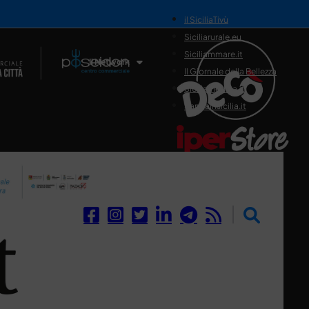
il SiciliaTivù
Siciliarurale.eu
Siciliammare.it
Il Network
Il Giornale della Bellezza
Siciliamedica.it
Sanitainsicilia.it