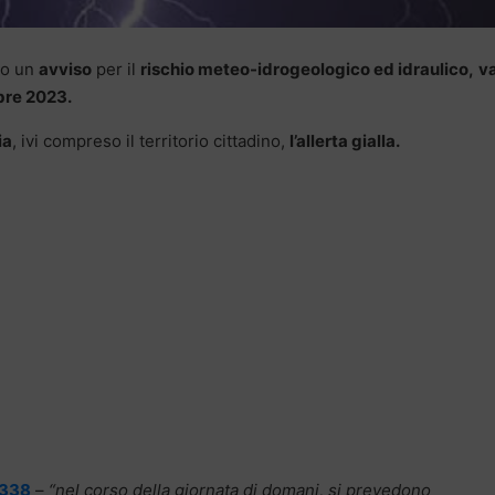
so un
avviso
per il
rischio meteo-idrogeologico ed idraulico,
va
bre 2023.
ia
, ivi compreso il territorio cittadino,
l’allerta gialla.
3338
–
“nel corso della giornata di domani, si prevedono