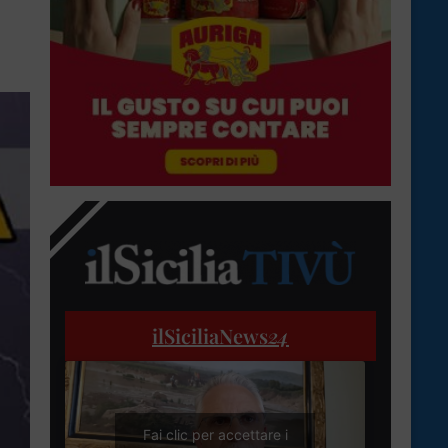
ilSiciliaNews
24
Fai clic per accettare i