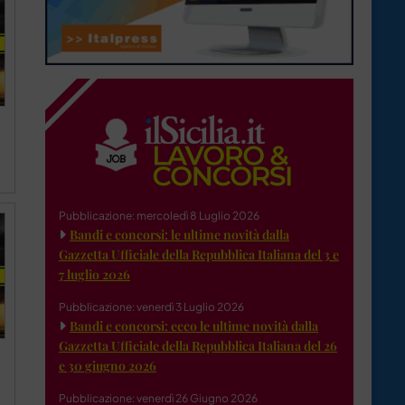
Pubblicazione: mercoledì 8 Luglio 2026
Bandi e concorsi: le ultime novità dalla
Gazzetta Ufficiale della Repubblica Italiana del 3 e
7 luglio 2026
Pubblicazione: venerdì 3 Luglio 2026
Bandi e concorsi: ecco le ultime novità dalla
Gazzetta Ufficiale della Repubblica Italiana del 26
e 30 giugno 2026
Pubblicazione: venerdì 26 Giugno 2026