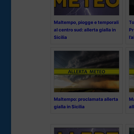
Maltempo, piogge e temporali
To
al centro sud: allerta gialla in
Pr
Sicilia
l’
Maltempo: proclamata allerta
Ma
gialla in Sicilia
al