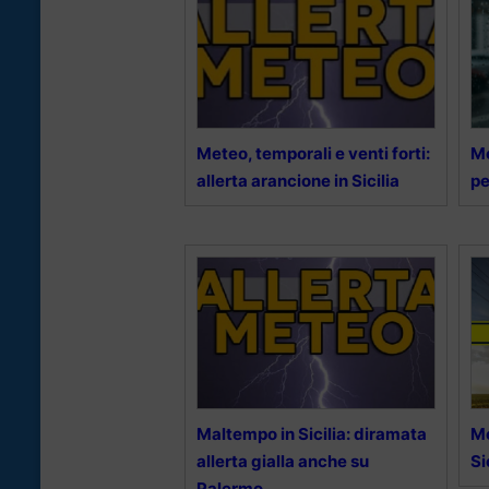
Meteo, temporali e venti forti:
Me
allerta arancione in Sicilia
p
Maltempo in Sicilia: diramata
Me
allerta gialla anche su
Si
Palermo