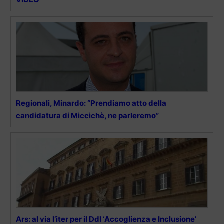
Regionali, Minardo: “Prendiamo atto della
candidatura di Miccichè, ne parleremo”
Ars: al via l’iter per il Ddl ‘Accoglienza e Inclusione’