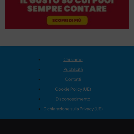
Chi siamo
Pubblicità
Contatti
Cookie Policy (UE)
Disconoscimento
Dichiarazione sulla Privacy (UE)