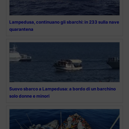
Lampedusa, continuano gli sbarchi: in 233 sulla nave
quarantena
Suovo sbarco a Lampedusa: a bordo di un barchino
solo donne e minori