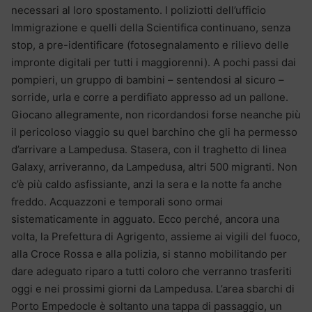
necessari al loro spostamento. I poliziotti dell’ufficio
Immigrazione e quelli della Scientifica continuano, senza
stop, a pre-identificare (fotosegnalamento e rilievo delle
impronte digitali per tutti i maggiorenni). A pochi passi dai
pompieri, un gruppo di bambini – sentendosi al sicuro –
sorride, urla e corre a perdifiato appresso ad un pallone.
Giocano allegramente, non ricordandosi forse neanche più
il pericoloso viaggio su quel barchino che gli ha permesso
d’arrivare a Lampedusa. Stasera, con il traghetto di linea
Galaxy, arriveranno, da Lampedusa, altri 500 migranti. Non
c’è più caldo asfissiante, anzi la sera e la notte fa anche
freddo. Acquazzoni e temporali sono ormai
sistematicamente in agguato. Ecco perché, ancora una
volta, la Prefettura di Agrigento, assieme ai vigili del fuoco,
alla Croce Rossa e alla polizia, si stanno mobilitando per
dare adeguato riparo a tutti coloro che verranno trasferiti
oggi e nei prossimi giorni da Lampedusa. L’area sbarchi di
Porto Empedocle è soltanto una tappa di passaggio, un