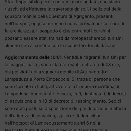
Sfax. Impossibile però, con quel mare agitato, che siano
riusciti ad effettuare la traversata da soli. I poliziotti della
squadra mobile della questura di Agrigento, presenti
nell’hotspot, oggi sentiranno i nuovi arrivati per cercare di
fare chiarezza. Il sospetto è che entrambi i barchini
possano essere stati trainati da motopescherecci tunisini
almeno fino al confine con le acque territoriali italiane.
Aggiornamento delle 10:01.
Ventidue migranti, tunisini per
la maggior parte, sono stati arrestati, nell’arco di 48 ore,
dai poliziotti della squadra mobile di Agrigento fra
Lampedusa e Porto Empedocle. Si tratta di persone che
sono tornate in Italia, attraverso la frontiera marittima di
Lampedusa, nonostante fossero, in 9, destinatari di decreti
di espulsione e in 13 di decreto di respingimento. Sedici
sono stati posti, su disposizione del pm di turno e in attesa
dell’udienza di convalida, agli arresti domiciliari
nell’hotspot di Lampedusa; mentre altri 6 nella
tensostruttura di Porto Empedocle. Maxi sbarco a