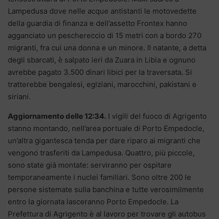
Lampedusa dove nelle acque antistanti le motovedette
della guardia di finanza e dell’assetto Frontex hanno
agganciato un peschereccio di 15 metri con a bordo 270
migranti, fra cui una donna e un minore. Il natante, a detta
degli sbarcati, è salpato ieri da Zuara in Libia e ognuno
avrebbe pagato 3.500 dinari libici per la traversata. Si
tratterebbe bengalesi, egiziani, marocchini, pakistani e
siriani.
Aggiornamento delle 12:34.
I vigili del fuoco di Agrigento
stanno montando, nell’area portuale di Porto Empedocle,
un’altra gigantesca tenda per dare riparo ai migranti che
vengono trasferiti da Lampedusa. Quattro, più piccole,
sono state già montate: serviranno per ospitare
temporaneamente i nuclei familiari. Sono oltre 200 le
persone sistemate sulla banchina e tutte verosimilmente
entro la giornata lasceranno Porto Empedocle. La
Prefettura di Agrigento è al lavoro per trovare gli autobus