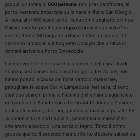
gruppi, un totale di
600 persone
, non pre-identificate, al
porto: verranno imbarcate sulla nave militare San Giorgio.
A ruota, altri 500 lasceranno l’isola con il traghetto di linea
Galaxy, mentre per il pomeriggio è previsto un volo Oim
che trasferirà 180 migranti a Roma. Infine, in serata, 150
verranno imbarcati sul traghetto Cossyra che all’alba di
domani arriverà a Porto Empedocle.
La motovedette della guardia costiera e della guardia di
finanza, così come i loro elicotteri, per oltre 24 ore, non
hanno potuto, a causa del forte vento di maestrale,
pattugliare le acque Sar. A Lampedusa, ieri sera, ci sono
stati due sbarchi prima le Fiamme gialle hanno agganciato
un barchino di 8 metri con a bordo 44 (7 donne e 2 minori)
sedicenti ivoriani, liberiani, guineani e malesi; e poi altri 55
(9 donne e 15 minori) tunisini, palestinesi e marocchini
che erano a bordo di una barca di legno. Tanto il primo
gruppo quanto il secondo hanno riferito d’essere salpati da