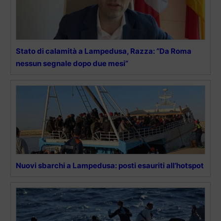
Stato di calamità a Lampedusa, Razza: “Da Roma
nessun segnale dopo due mesi”
Nuovi sbarchi a Lampedusa: posti esauriti all’hotspot