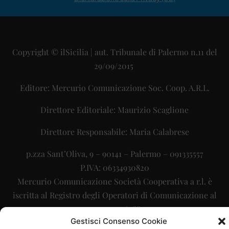
Copyright © ilSicilia | aut. Tribunale di Palermo n.11 del
29/09/2015
Editore: Mercurio Comunicazione Soc. Coop. A.R.L.
Direttore Editoriale: Maurizio Scaglione
Direttore Responsabile: Maria Calabrese
p.zza Sant’Oliva, 9 – 90141 – Palermo – 091335557
P.IVA: 06334930820
Mercurio Comunicazione Società Cooperativa a r.l. è
iscritta al Registro degli Operatori di Comunicazione al
numero 26988
Gestisci Consenso Cookie