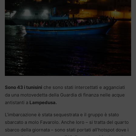
Sono 43 i tunisini
che sono stati intercettati e agganciati
da una motovedetta della Guardia di finanza nelle acque
antistanti a
Lampedusa.
L’imbarcazione è stata sequestrata e il gruppo è stato
sbarcato a molo Favarolo. Anche loro – si tratta del quarto
sbarco della giornata – sono stati portati all’hotspot dove i