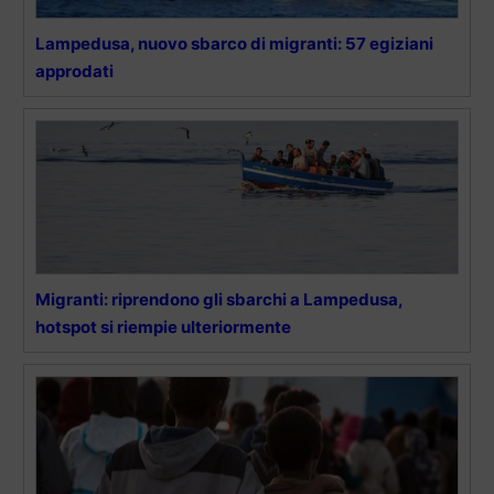
Lampedusa, nuovo sbarco di migranti: 57 egiziani
approdati
Migranti: riprendono gli sbarchi a Lampedusa,
hotspot si riempie ulteriormente