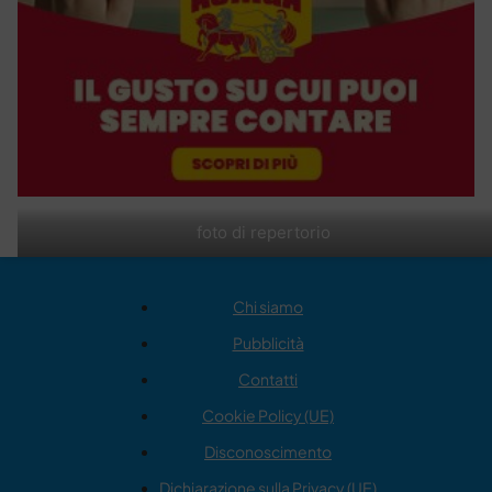
foto di repertorio
Chi siamo
Pubblicità
Contatti
Cookie Policy (UE)
Disconoscimento
Dichiarazione sulla Privacy (UE)