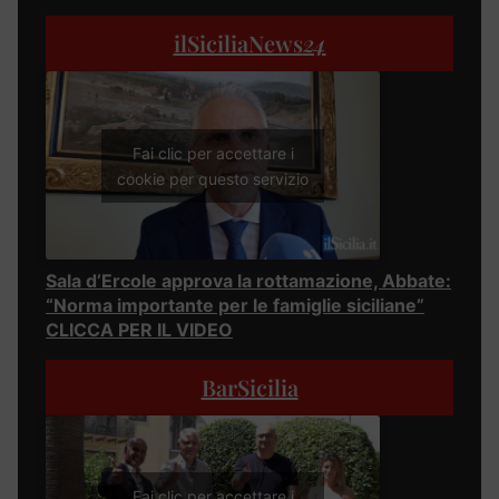
ilSiciliaNews
24
Fai clic per accettare i
cookie per questo servizio
Sala d’Ercole approva la rottamazione, Abbate:
“Norma importante per le famiglie siciliane”
CLICCA PER IL VIDEO
BarSicilia
Fai clic per accettare i