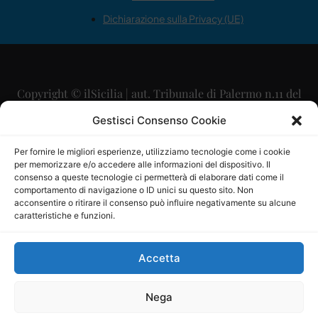
Dichiarazione sulla Privacy (UE)
Copyright © ilSicilia | aut. Tribunale di Palermo n.11 del
29/09/2015
Gestisci Consenso Cookie
Editore: Mercurio Comunicazione Soc. Coop. A.R.L.
Per fornire le migliori esperienze, utilizziamo tecnologie come i cookie
per memorizzare e/o accedere alle informazioni del dispositivo. Il
Direttore Editoriale: Maurizio Scaglione
consenso a queste tecnologie ci permetterà di elaborare dati come il
comportamento di navigazione o ID unici su questo sito. Non
Direttore Responsabile: Maria Calabrese
acconsentire o ritirare il consenso può influire negativamente su alcune
caratteristiche e funzioni.
p.zza Sant’Oliva, 9 – 90141 – Palermo – 091335557
P.IVA: 06334930820
Accetta
Mercurio Comunicazione Società Cooperativa a r.l. è
iscritta al Registro degli Operatori di Comunicazione al
Nega
numero 26988