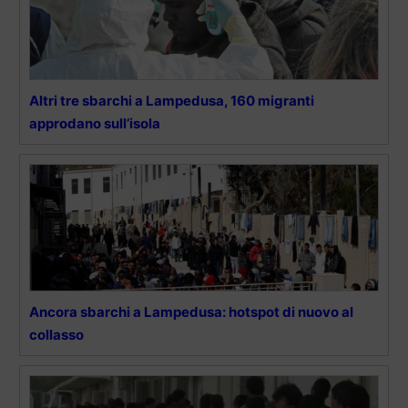
Altri tre sbarchi a Lampedusa, 160 migranti
approdano sull’isola
Ancora sbarchi a Lampedusa: hotspot di nuovo al
collasso