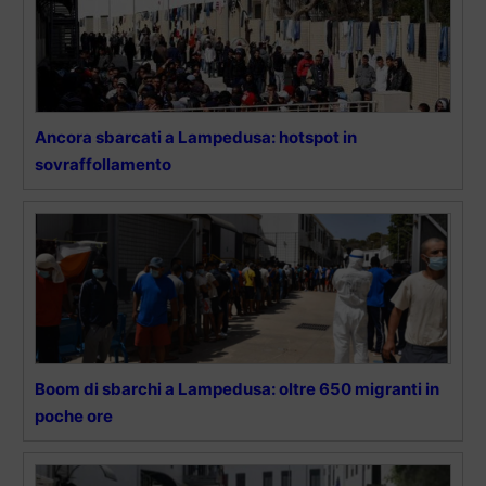
Ancora sbarcati a Lampedusa: hotspot in
sovraffollamento
Boom di sbarchi a Lampedusa: oltre 650 migranti in
poche ore