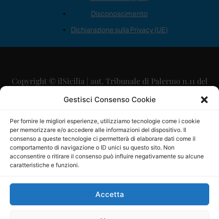
Disconoscimento
Dichiarazione sulla Privacy (UE)
Copyright © ilSicilia | aut. Tribunale di Palermo n.11 del
29/09/2015
Gestisci Consenso Cookie
Editore: Mercurio Comunicazione Soc. Coop. A.R.L.
Per fornire le migliori esperienze, utilizziamo tecnologie come i cookie
per memorizzare e/o accedere alle informazioni del dispositivo. Il
Direttore Editoriale: Maurizio Scaglione
consenso a queste tecnologie ci permetterà di elaborare dati come il
comportamento di navigazione o ID unici su questo sito. Non
Direttore Responsabile: Maria Calabrese
acconsentire o ritirare il consenso può influire negativamente su alcune
caratteristiche e funzioni.
p.zza Sant’Oliva, 9 – 90141 – Palermo – 091335557
P.IVA: 06334930820
Accetta
Mercurio Comunicazione Società Cooperativa a r.l. è
iscritta al Registro degli Operatori di Comunicazione al