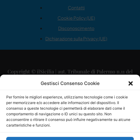
Contatti
Cookie Policy (UE)
Disconoscimento
Dichiarazione sulla Privacy (UE)
Copyright © ilSicilia | aut. Tribunale di Palermo n.11 del
29/09/2015
Gestisci Consenso Cookie
Editore: Mercurio Comunicazione Soc. Coop. A.R.L.
Per fornire le migliori esperienze, utilizziamo tecnologie come i cookie
per memorizzare e/o accedere alle informazioni del dispositivo. Il
Direttore Editoriale: Maurizio Scaglione
consenso a queste tecnologie ci permetterà di elaborare dati come il
comportamento di navigazione o ID unici su questo sito. Non
Direttore Responsabile: Maria Calabrese
acconsentire o ritirare il consenso può influire negativamente su alcune
caratteristiche e funzioni.
p.zza Sant’Oliva, 9 – 90141 – Palermo – 091335557