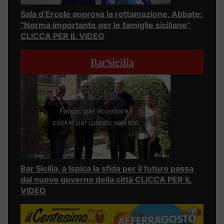
Sala d’Ercole approva la rottamazione, Abbate:
“Norma importante per le famiglie siciliane”
CLICCA PER IL VIDEO
BarSicilia
Fai clic per accettare i
cookie per questo servizio
Bar Sicilia, a Ispica la sfida per il futuro passa
dal nuovo governo della città CLICCA PER IL
VIDEO