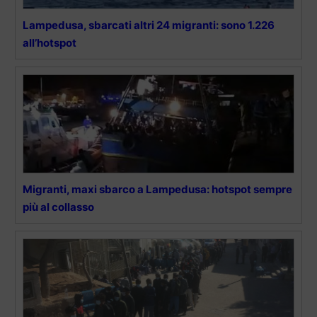
Lampedusa, sbarcati altri 24 migranti: sono 1.226
all’hotspot
Migranti, maxi sbarco a Lampedusa: hotspot sempre
più al collasso