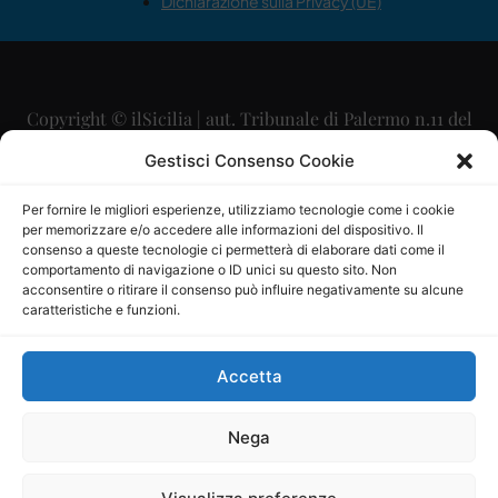
Dichiarazione sulla Privacy (UE)
Copyright © ilSicilia | aut. Tribunale di Palermo n.11 del
29/09/2015
Gestisci Consenso Cookie
Editore: Mercurio Comunicazione Soc. Coop. A.R.L.
Per fornire le migliori esperienze, utilizziamo tecnologie come i cookie
per memorizzare e/o accedere alle informazioni del dispositivo. Il
Direttore Editoriale: Maurizio Scaglione
consenso a queste tecnologie ci permetterà di elaborare dati come il
comportamento di navigazione o ID unici su questo sito. Non
Direttore Responsabile: Maria Calabrese
acconsentire o ritirare il consenso può influire negativamente su alcune
caratteristiche e funzioni.
p.zza Sant’Oliva, 9 – 90141 – Palermo – 091335557
P.IVA: 06334930820
Accetta
Mercurio Comunicazione Società Cooperativa a r.l. è
iscritta al Registro degli Operatori di Comunicazione al
Nega
numero 26988