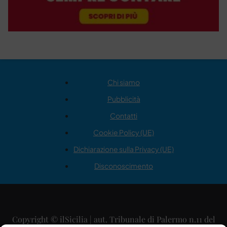
Chi siamo
Pubblicità
Contatti
Cookie Policy (UE)
Dichiarazione sulla Privacy (UE)
Disconoscimento
Copyright © ilSicilia | aut. Tribunale di Palermo n.11 del