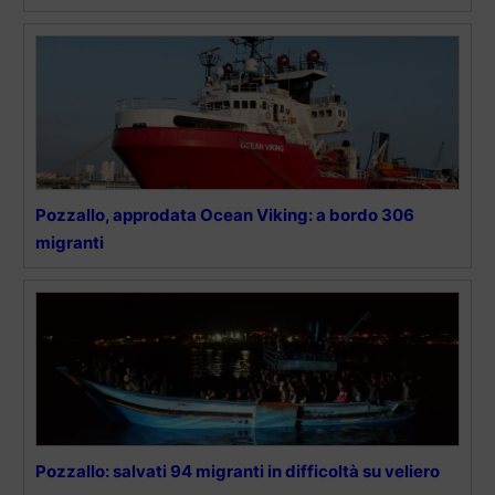
Pozzallo, approdata Ocean Viking: a bordo 306
migranti
Pozzallo: salvati 94 migranti in difficoltà su veliero