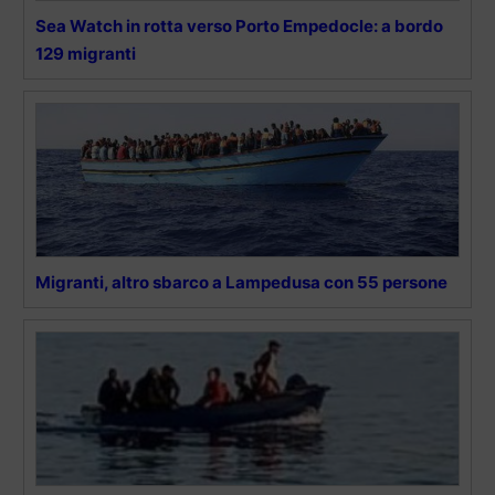
Sea Watch in rotta verso Porto Empedocle: a bordo
129 migranti
Migranti, altro sbarco a Lampedusa con 55 persone