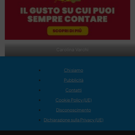
Carolina Varchi
Chi siamo
Pubblicità
Contatti
Cookie Policy (UE)
Disconoscimento
Dichiarazione sulla Privacy (UE)