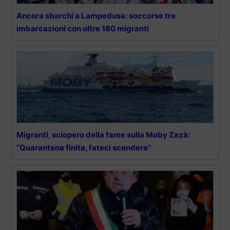
Ancora sbarchi a Lampedusa: soccorse tre
imbarcazioni con oltre 180 migranti
Migranti, sciopero della fame sulla Moby Zazà:
“Quarantena finita, fateci scendere”