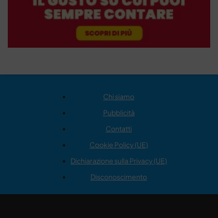
Chi siamo
Pubblicità
Contatti
Cookie Policy (UE)
Dichiarazione sulla Privacy (UE)
Disconoscimento