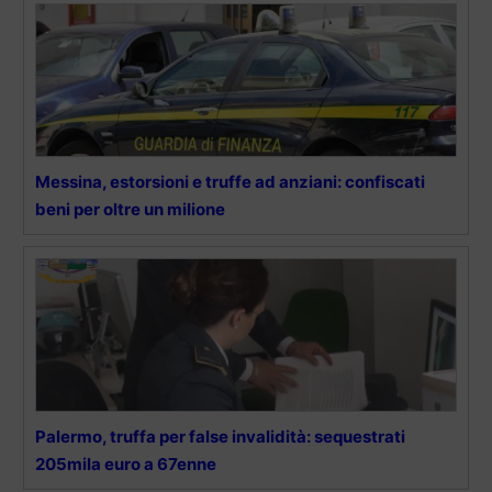
Messina, estorsioni e truffe ad anziani: confiscati
beni per oltre un milione
Palermo, truffa per false invalidità: sequestrati
205mila euro a 67enne