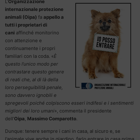
L’
Organizzazione
internazionale protezione
animali (Oipa)
fa
appello a
tutti i proprietari di
cani
affinché monitorino
con attenzione e
continuamente i propri
familiari con la coda. «
È
questo l’unico modo per
contrastare questo genere
di reati che, al di là della
loro perseguibilità penale,
sono davvero ignobili e
spregevoli poiché colpiscono esseri indifesi e i sentimenti
migliori dei loro umani
», commenta il presidente
dell’
Oipa
,
Massimo Comparotto
.
Dunque: tenere sempre i cani in casa, al sicuro e, se
l’animale vive anche in giardino, farlo entrare in casa prima