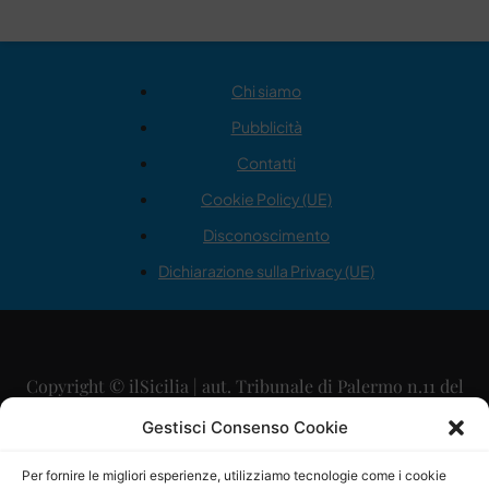
Chi siamo
Pubblicità
Contatti
Cookie Policy (UE)
Disconoscimento
Dichiarazione sulla Privacy (UE)
Copyright © ilSicilia | aut. Tribunale di Palermo n.11 del
29/09/2015
Gestisci Consenso Cookie
Editore: Mercurio Comunicazione Soc. Coop. A.R.L.
Per fornire le migliori esperienze, utilizziamo tecnologie come i cookie