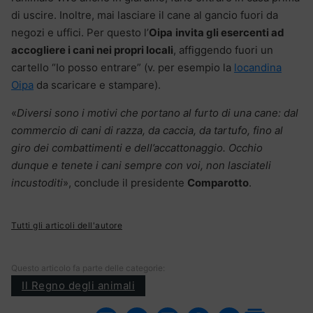
di uscire. Inoltre, mai lasciare il cane al gancio fuori da
negozi e uffici. Per questo l’
Oipa
invita gli esercenti ad
accogliere i cani nei propri locali
, affiggendo fuori un
cartello “Io posso entrare” (v. per esempio la
locandina
Oipa
da scaricare e stampare).
«
Diversi sono i motivi che portano al furto di una cane: dal
commercio di cani di razza, da caccia, da tartufo, fino al
giro dei combattimenti e dell’accattonaggio. Occhio
dunque e tenete i cani sempre con voi, non lasciateli
incustoditi
», conclude il presidente
Comparotto
.
Tutti gli articoli dell'autore
Questo articolo fa parte delle categorie:
Il Regno degli animali