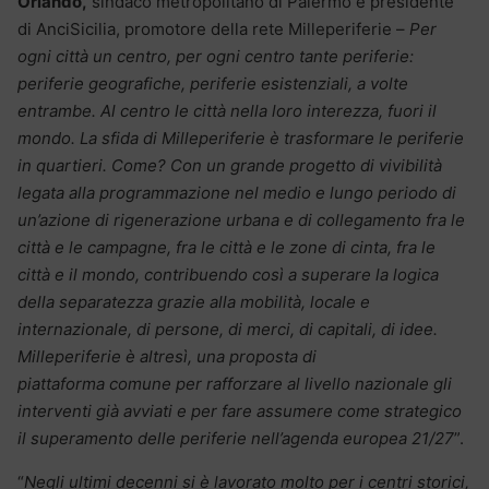
Orlando,
sindaco metropolitano di Palermo e presidente
di AnciSicilia, promotore della rete Milleperiferie –
Per
ogni città un centro, per ogni centro tante periferie:
periferie geografiche, periferie esistenziali, a volte
entrambe. Al centro le città nella loro interezza, fuori il
mondo. La sfida di Milleperiferie è trasformare le periferie
in quartieri. Come? Con un grande progetto di vivibilità
legata alla programmazione nel medio e lungo periodo di
un’azione di rigenerazione urbana e di collegamento fra le
città e le campagne, fra le città e le zone di cinta, fra le
città e il mondo, contribuendo così a superare la logica
della separatezza grazie alla mobilità, locale e
internazionale, di persone, di merci, di capitali, di idee.
Milleperiferie è altresì, una proposta di
piattaforma comune per rafforzare al livello nazionale gli
interventi già avviati e per fare assumere come strategico
il superamento delle periferie nell’agenda europea 21/27
”.
“
Negli ultimi decenni si è lavorato molto per i centri storici,