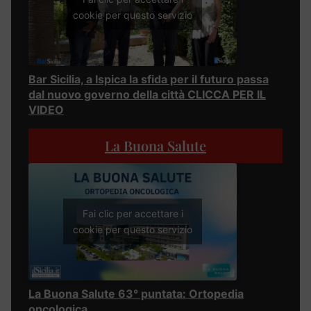
cookie per questo servizio
Bar Sicilia, a Ispica la sfida per il futuro passa
dal nuovo governo della città CLICCA PER IL
VIDEO
La Buona Salute
Fai clic per accettare i
cookie per questo servizio
La Buona Salute 63° puntata: Ortopedia
oncologica