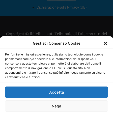
Dichiarazione sulla Privacy (UE)
Copyright © ilSicilia | aut. Tribunale di Palermo n.11 del
29/09/2015
Gestisci Consenso Cookie
Editore: Mercurio Comunicazione Soc. Coop. A.R.L.
Per fornire le migliori esperienze, utilizziamo tecnologie come i cookie
per memorizzare e/o accedere alle informazioni del dispositivo. Il
Direttore Editoriale: Maurizio Scaglione
consenso a queste tecnologie ci permetterà di elaborare dati come il
comportamento di navigazione o ID unici su questo sito. Non
Direttore Responsabile: Maria Calabrese
acconsentire o ritirare il consenso può influire negativamente su alcune
caratteristiche e funzioni.
p.zza Sant’Oliva, 9 – 90141 – Palermo – 091335557
P.IVA: 06334930820
Accetta
Mercurio Comunicazione Società Cooperativa a r.l. è
iscritta al Registro degli Operatori di Comunicazione al
Nega
numero 26988