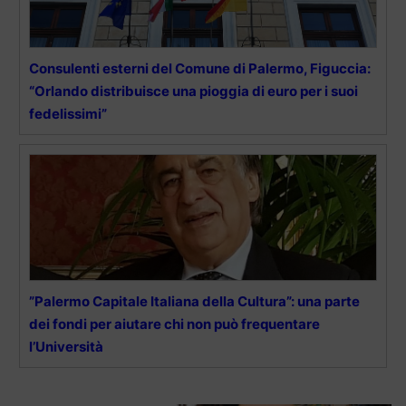
Consulenti esterni del Comune di Palermo, Figuccia:
“Orlando distribuisce una pioggia di euro per i suoi
fedelissimi”
”Palermo Capitale Italiana della Cultura”: una parte
dei fondi per aiutare chi non può frequentare
l’Università