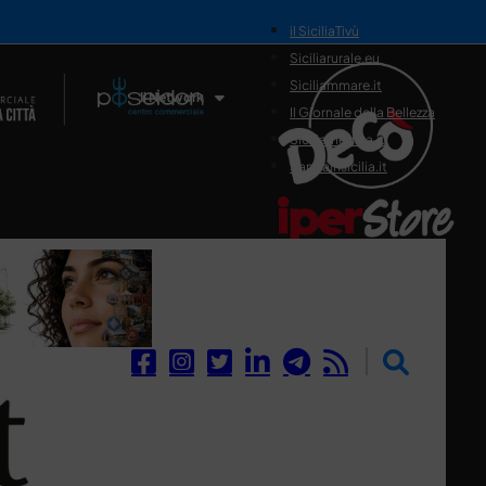
il SiciliaTivù
Siciliarurale.eu
Siciliammare.it
Il Network
Il Giornale della Bellezza
Siciliamedica.it
Sanitainsicilia.it