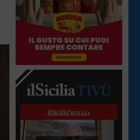
ilSiciliaNews
24