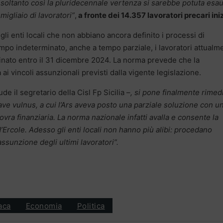
soltanto così la pluridecennale vertenza si sarebbe potuta esau
migliaio di lavoratori”
,
a fronte dei 14.357 lavoratori precari iniz
gli enti locali che non abbiano ancora definito i processi di
mpo indeterminato, anche a tempo parziale, i lavoratori attualm
minato entro il 31 dicembre 2024. La norma prevede che la
i vincoli assunzionali previsti dalla vigente legislazione.
de il segretario della Cisl Fp Sicilia –
, si pone finalmente rimed
ave vulnus, a cui l’Ars aveva posto una parziale soluzione con u
vra finanziaria. La norma nazionale infatti avalla e consente la
’Ercole. Adesso gli enti locali non hanno più alibi: procedano
assunzione degli ultimi lavoratori”.
aca
Economia
Politica