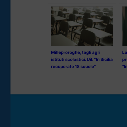
Milleproroghe, tagli agli
La
istituti scolastici. Uil: “In Sicilia
pr
recuperate 18 scuole”
“I