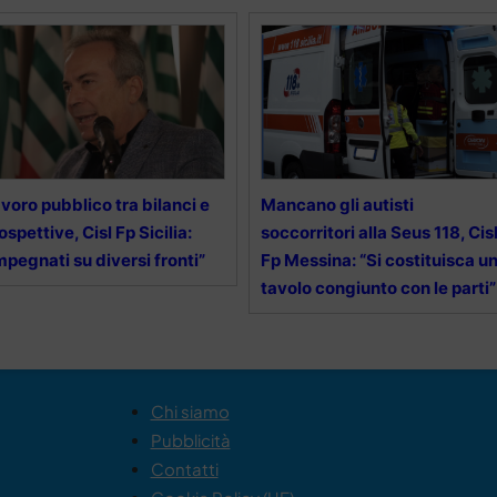
voro pubblico tra bilanci e
Mancano gli autisti
ospettive, Cisl Fp Sicilia:
soccorritori alla Seus 118, Cis
mpegnati su diversi fronti”
Fp Messina: “Si costituisca u
tavolo congiunto con le parti”
Chi siamo
Pubblicità
Contatti