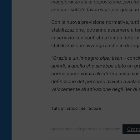
maggioranza sia di opposizione, perché 
con un risultato favorevole per quasi un 
Con la nuova previsione normativa, tutti 
stabilizzazione, potranno assumere a te
in servizio con contratti a tempo deter
stabilizzazione avvenga anche in deroga a
“Grazie a un impegno bipartisan
– conclu
quindi, a quello che sarebbe stato un gr
norma ponte votata all’interno della mano
definizione del percorso avviato a Sala d
velocemente all’attivazione degli iter di 
Tutti gli articoli dell'autore
Cron
Questo articolo fa parte delle categorie: