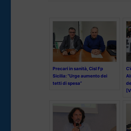
Precari in sanità, Cisl Fp
C’
Sicilia: “Urge aumento dei
Al
tetti di spesa”
de
[V