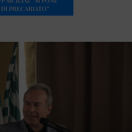
 SICILIA): “SI PONE
E DI PRECARIATO”