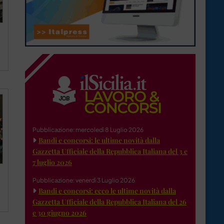
Pubblicazione: mercoledì 8 Luglio 2026
Bandi e concorsi: le ultime novità dalla
Gazzetta Ufficiale della Repubblica Italiana del 3 e
7 luglio 2026
Pubblicazione: venerdì 3 Luglio 2026
Bandi e concorsi: ecco le ultime novità dalla
Gazzetta Ufficiale della Repubblica Italiana del 26
e 30 giugno 2026