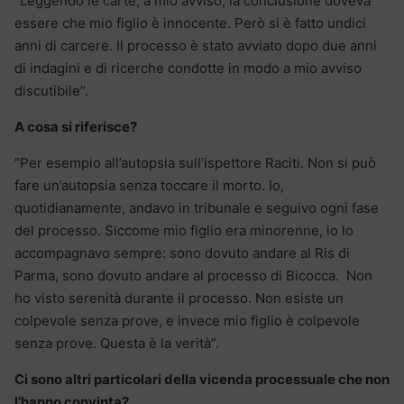
“Leggendo le carte, a mio avviso, la conclusione doveva
essere che mio figlio è innocente. Però si è fatto undici
anni di carcere. Il processo è stato avviato dopo due anni
di indagini e di ricerche condotte in modo a mio avviso
discutibile”.
A cosa si riferisce?
“Per esempio all’autopsia sull’ispettore Raciti. Non si può
fare un’autopsia senza toccare il morto. Io,
quotidianamente, andavo in tribunale e seguivo ogni fase
del processo. Siccome mio figlio era minorenne, io lo
accompagnavo sempre: sono dovuto andare al Ris di
Parma, sono dovuto andare al processo di Bicocca. Non
ho visto serenità durante il processo. Non esiste un
colpevole senza prove, e invece mio figlio è colpevole
senza prove. Questa è la verità”.
Ci sono altri particolari della vicenda processuale che non
l’hanno convinta?