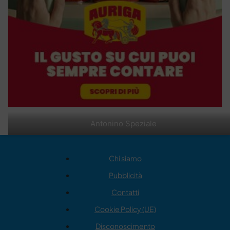
Antonino Speziale
Chi siamo
Pubblicità
Contatti
Cookie Policy (UE)
Disconoscimento