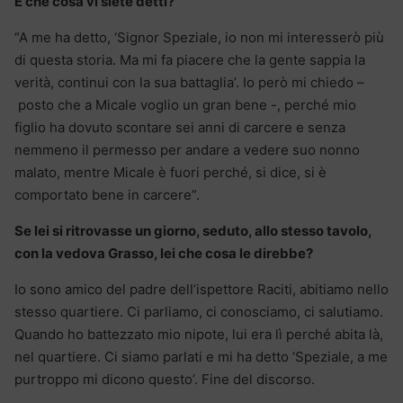
E che cosa vi siete detti?
“A me ha detto, ‘Signor Speziale, io non mi interesserò più
di questa storia. Ma mi fa piacere che la gente sappia la
verità, continui con la sua battaglia’. Io però mi chiedo –
posto che a Micale voglio un gran bene -, perché mio
figlio ha dovuto scontare sei anni di carcere e senza
nemmeno il permesso per andare a vedere suo nonno
malato, mentre Micale è fuori perché, si dice, si è
comportato bene in carcere”.
Se lei si ritrovasse un giorno, seduto, allo stesso tavolo,
con la vedova Grasso, lei che cosa le direbbe?
Io sono amico del padre dell’ispettore Raciti, abitiamo nello
stesso quartiere. Ci parliamo, ci conosciamo, ci salutiamo.
Quando ho battezzato mio nipote, lui era lì perché abita là,
nel quartiere. Ci siamo parlati e mi ha detto ‘Speziale, a me
purtroppo mi dicono questo’. Fine del discorso.